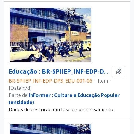
Educação : BR-SPIIEP_INF-EDP-DPS_EDU-001-06 [diapositivo]
Adici
BR-SPIIEP_INF-EDP-DPS_EDU-001-06
·
Item
·
[Data n/d]
Parte de
InFormar : Cultura e Educação Popular
(entidade)
Dados de descrição em fase de processamento.