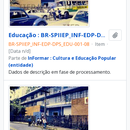
Educação : BR-SPIIEP_INF-EDP-DPS_EDU-001-08 [diapositivo]
Adici
BR-SPIIEP_INF-EDP-DPS_EDU-001-08
·
Item
·
[Data n/d]
Parte de
InFormar : Cultura e Educação Popular
(entidade)
Dados de descrição em fase de processamento.