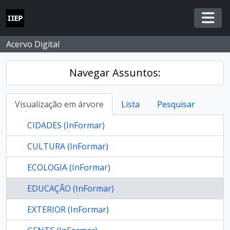
Skip to main content
Togg
Acervo Digital
Navegar Assuntos:
Visualização em árvore
Lista
Pesquisar
CIDADES (InFormar)
CULTURA (InFormar)
ECOLOGIA (InFormar)
EDUCAÇÃO (InFormar)
EXTERIOR (InFormar)