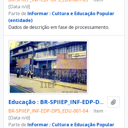
[Data n/d]
Parte de
InFormar : Cultura e Educação Popular
(entidade)
Dados de descrição em fase de processamento.
Educação : BR-SPIIEP_INF-EDP-DPS_EDU-001-04 [diapositivo]
Adici
BR-SPIIEP_INF-EDP-DPS_EDU-001-04
·
Item
·
[Data n/d]
Parte de
InFormar : Cultura e Educação Popular