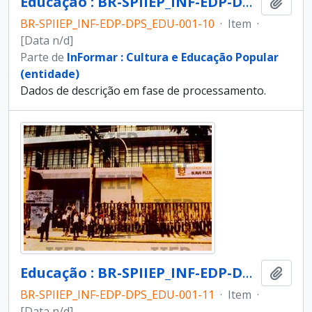
Educação : BR-SPIIEP_INF-EDP-DPS_EDU-001-10 [diapositivo]
Adici
BR-SPIIEP_INF-EDP-DPS_EDU-001-10
·
Item
·
[Data n/d]
Parte de
InFormar : Cultura e Educação Popular
(entidade)
Dados de descrição em fase de processamento.
Educação : BR-SPIIEP_INF-EDP-DPS_EDU-001-11 [diapositivo]
Adici
BR-SPIIEP_INF-EDP-DPS_EDU-001-11
·
Item
·
[Data n/d]