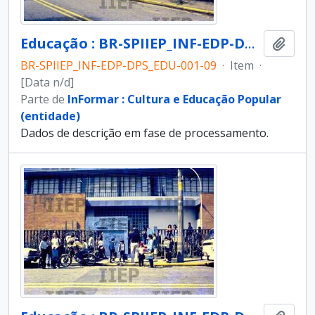
Educação : BR-SPIIEP_INF-EDP-DPS_EDU-001-09 [diapositivo]
Adici
BR-SPIIEP_INF-EDP-DPS_EDU-001-09
·
Item
·
[Data n/d]
Parte de
InFormar : Cultura e Educação Popular
(entidade)
Dados de descrição em fase de processamento.