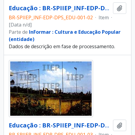
Educação : BR-SPIIEP_INF-EDP-DPS_EDU-001-02 [diapositivo]
Adici
BR-SPIIEP_INF-EDP-DPS_EDU-001-02
·
Item
·
[Data n/d]
Parte de
InFormar : Cultura e Educação Popular
(entidade)
Dados de descrição em fase de processamento.
Educação : BR-SPIIEP_INF-EDP-DPS_EDU-001-03 [diapositivo]
Adici
BR-SPIIEP_INF-EDP-DPS_EDU-001-03
·
Item
·