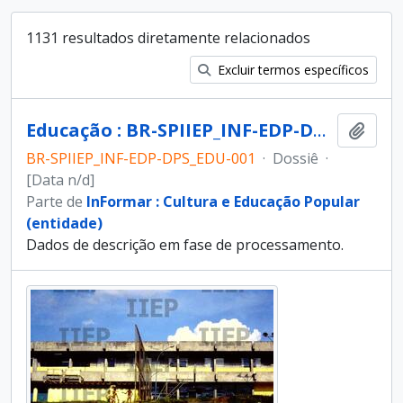
1131 resultados diretamente relacionados
Excluir termos específicos
Educação : BR-SPIIEP_INF-EDP-DPS_EDU-001 [dossiê]
Adici
BR-SPIIEP_INF-EDP-DPS_EDU-001
·
Dossiê
·
[Data n/d]
Parte de
InFormar : Cultura e Educação Popular
(entidade)
Dados de descrição em fase de processamento.