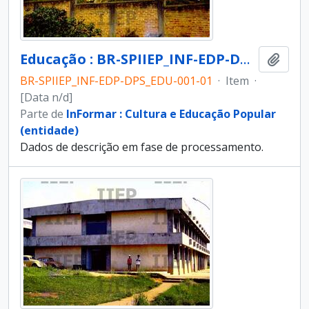
Educação : BR-SPIIEP_INF-EDP-DPS_EDU-001-01 [diapositivo]
Adici
BR-SPIIEP_INF-EDP-DPS_EDU-001-01
·
Item
·
[Data n/d]
Parte de
InFormar : Cultura e Educação Popular
(entidade)
Dados de descrição em fase de processamento.