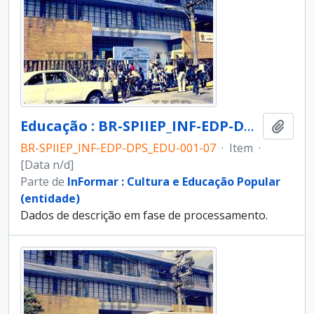
Educação : BR-SPIIEP_INF-EDP-DPS_EDU-001-07 [diapositivo]
Adici
BR-SPIIEP_INF-EDP-DPS_EDU-001-07
·
Item
·
[Data n/d]
Parte de
InFormar : Cultura e Educação Popular
(entidade)
Dados de descrição em fase de processamento.