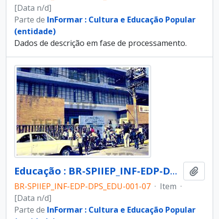
[Data n/d]
Parte de
InFormar : Cultura e Educação Popular
(entidade)
Dados de descrição em fase de processamento.
Educação : BR-SPIIEP_INF-EDP-DPS_EDU-001-07 [diapositivo]
Adici
BR-SPIIEP_INF-EDP-DPS_EDU-001-07
·
Item
·
[Data n/d]
Parte de
InFormar : Cultura e Educação Popular