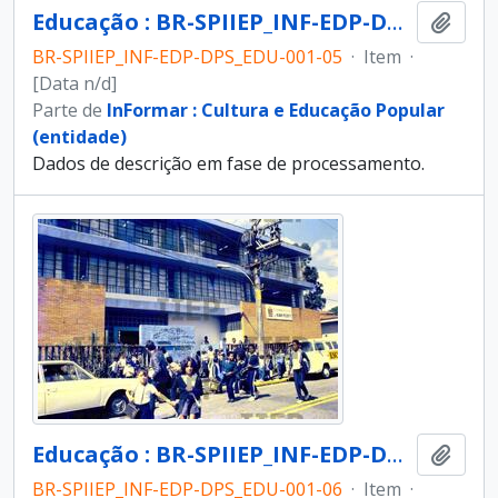
Educação : BR-SPIIEP_INF-EDP-DPS_EDU-001-05 [diapositivo]
Adici
BR-SPIIEP_INF-EDP-DPS_EDU-001-05
·
Item
·
[Data n/d]
Parte de
InFormar : Cultura e Educação Popular
(entidade)
Dados de descrição em fase de processamento.
Educação : BR-SPIIEP_INF-EDP-DPS_EDU-001-06 [diapositivo]
Adici
BR-SPIIEP_INF-EDP-DPS_EDU-001-06
·
Item
·