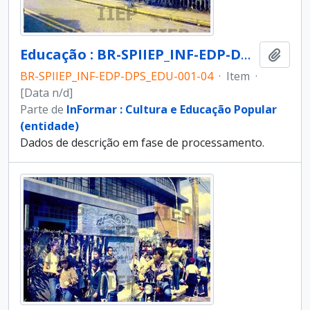
Educação : BR-SPIIEP_INF-EDP-DPS_EDU-001-04 [diapositivo]
Adici
BR-SPIIEP_INF-EDP-DPS_EDU-001-04
·
Item
·
[Data n/d]
Parte de
InFormar : Cultura e Educação Popular
(entidade)
Dados de descrição em fase de processamento.