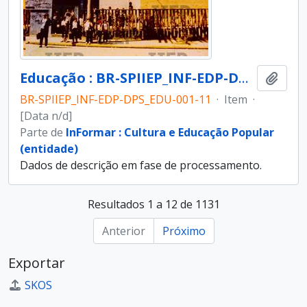
Educação : BR-SPIIEP_INF-EDP-DPS_EDU-001-11 [diapositivo]
Adici
BR-SPIIEP_INF-EDP-DPS_EDU-001-11
·
Item
·
[Data n/d]
Parte de
InFormar : Cultura e Educação Popular
(entidade)
Dados de descrição em fase de processamento.
Resultados 1 a 12 de 1131
Anterior
Próximo
Exportar
SKOS