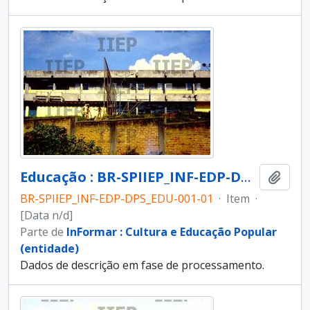
Educação : BR-SPIIEP_INF-EDP-DPS_EDU-001-01 [diapositivo]
Adici
BR-SPIIEP_INF-EDP-DPS_EDU-001-01
·
Item
·
[Data n/d]
Parte de
InFormar : Cultura e Educação Popular
(entidade)
Dados de descrição em fase de processamento.