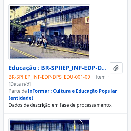
Educação : BR-SPIIEP_INF-EDP-DPS_EDU-001-09 [diapositivo]
Adici
BR-SPIIEP_INF-EDP-DPS_EDU-001-09
·
Item
·
[Data n/d]
Parte de
InFormar : Cultura e Educação Popular
(entidade)
Dados de descrição em fase de processamento.