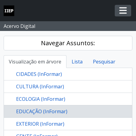
Skip to main content
Togg
Acervo Digital
Navegar Assuntos:
Visualização em árvore
Lista
Pesquisar
CIDADES (InFormar)
CULTURA (InFormar)
ECOLOGIA (InFormar)
EDUCAÇÃO (InFormar)
EXTERIOR (InFormar)