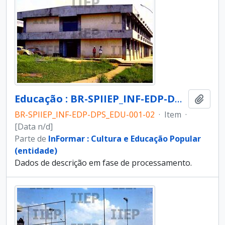
Educação : BR-SPIIEP_INF-EDP-DPS_EDU-001-02 [diapositivo]
Adici
BR-SPIIEP_INF-EDP-DPS_EDU-001-02
·
Item
·
[Data n/d]
Parte de
InFormar : Cultura e Educação Popular
(entidade)
Dados de descrição em fase de processamento.