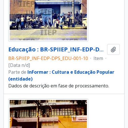
Educação : BR-SPIIEP_INF-EDP-DPS_EDU-001-10 [diapositivo]
Adici
BR-SPIIEP_INF-EDP-DPS_EDU-001-10
·
Item
·
[Data n/d]
Parte de
InFormar : Cultura e Educação Popular
(entidade)
Dados de descrição em fase de processamento.