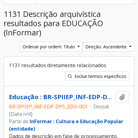
1131 Descrição arquivística
resultados para EDUCAÇÃO
(InFormar)
Ordenar por ordem: Título
Direção: Ascendente
1131 resultados diretamente relacionados
Excluir termos específicos
Educação : BR-SPIIEP_INF-EDP-DPS_EDU-001 [dossiê]
Adici
BR-SPIIEP_INF-EDP-DPS_EDU-001
·
Dossiê
·
[Data n/d]
Parte de
InFormar : Cultura e Educação Popular
(entidade)
Dados de descrição em fase de processamento.