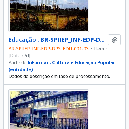
Educação : BR-SPIIEP_INF-EDP-DPS_EDU-001-03 [diapositivo]
Adici
BR-SPIIEP_INF-EDP-DPS_EDU-001-03
·
Item
·
[Data n/d]
Parte de
InFormar : Cultura e Educação Popular
(entidade)
Dados de descrição em fase de processamento.