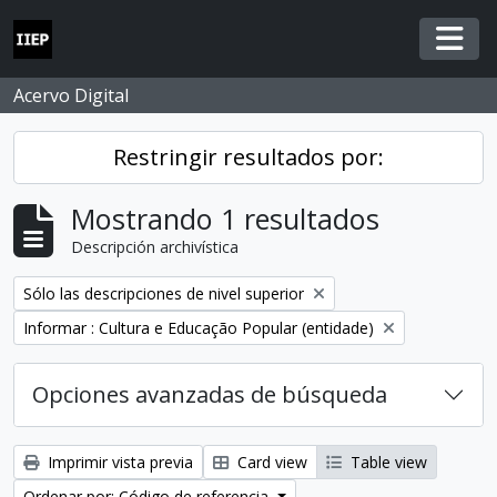
Skip to main content
Togg
Acervo Digital
Restringir resultados por:
Mostrando 1 resultados
Descripción archivística
Remove filter:
Sólo las descripciones de nivel superior
Remove filter:
Informar : Cultura e Educação Popular (entidade)
Opciones avanzadas de búsqueda
Imprimir vista previa
Card view
Table view
Ordenar por: Código de referencia