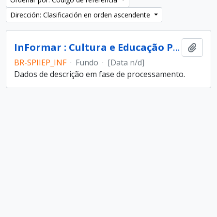
Dirección: Clasificación en orden ascendente
InFormar : Cultura e Educação Popular (entidade)
Añadi
BR-SPIIEP_INF
·
Fundo
·
[Data n/d]
Dados de descrição em fase de processamento.