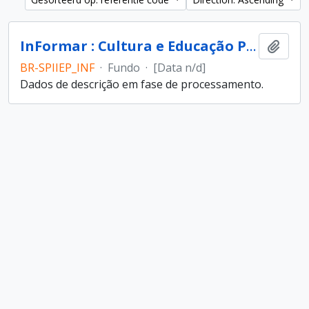
InFormar : Cultura e Educação Popular (entidade)
Add t
BR-SPIIEP_INF
·
Fundo
·
[Data n/d]
Dados de descrição em fase de processamento.