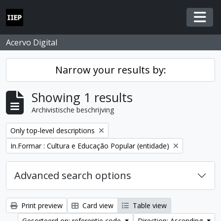
Skip to main content
Togg
Acervo Digital
Narrow your results by:
Showing 1 results
Archivistische beschrijving
Remove filter:
Only top-level descriptions
Remove filter:
In.Formar : Cultura e Educação Popular (entidade)
Advanced search options
Print preview
Card view
Table view
Gesorteerd op: referentie code
Direction: Ascending