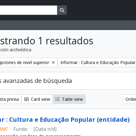
Search in browse page
strando 1 resultados
ción archivística
Remove filter:
ipciones de nivel superior
Informar : Cultura e Educação Popular
s avanzadas de búsqueda
sta previa
Card view
Table view
Orden
r : Cultura e Educação Popular (entidade)
_INF
·
Fundo
·
[Data n/d]