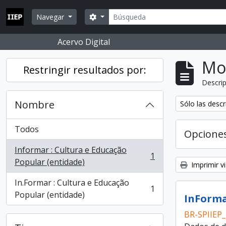
Skip to main content
Búsqueda
Search options
Navegar
Acervo Digital
Mo
Restringir resultados por:
Descrip
Nombre
Remove filter:
Sólo las descr
Todos
Opcione
Informar : Cultura e Educação
1
, 1 resultados
Popular (entidade)
Imprimir vi
In.Formar : Cultura e Educação
1
, 1 resultados
Popular (entidade)
InForma
BR-SPIIEP