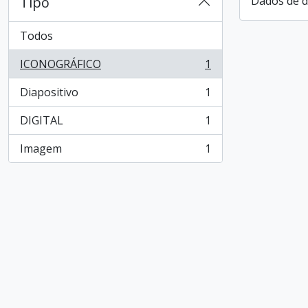
Tipo
Dados de d
Todos
ICONOGRÁFICO
1
, 1 resultados
Diapositivo
1
, 1 resultados
DIGITAL
1
, 1 resultados
Imagem
1
, 1 resultados