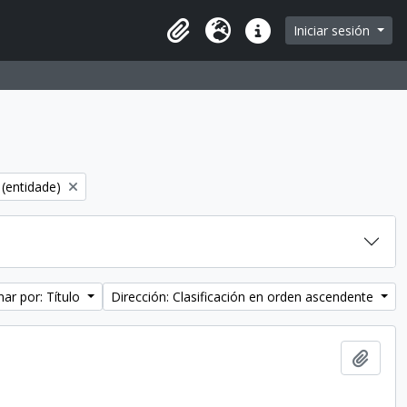
Iniciar sesión
Portapapeles
Idioma
Enlaces rápidos
 (entidade)
ar por: Título
Dirección: Clasificación en orden ascendente
Añadi