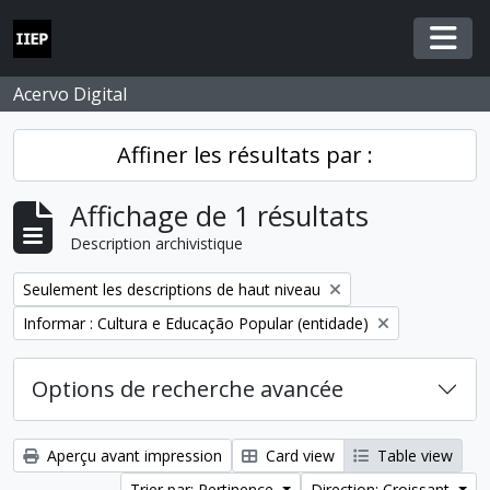
Skip to main content
Togg
Acervo Digital
Affiner les résultats par :
Affichage de 1 résultats
Description archivistique
Remove filter:
Seulement les descriptions de haut niveau
Remove filter:
Informar : Cultura e Educação Popular (entidade)
Options de recherche avancée
Aperçu avant impression
Card view
Table view
Trier par: Pertinence
Direction: Croissant