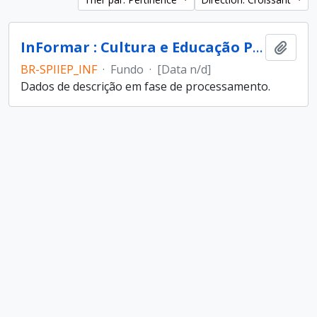
InFormar : Cultura e Educação Popular (entidade)
Ajout
BR-SPIIEP_INF
·
Fundo
·
[Data n/d]
Dados de descrição em fase de processamento.