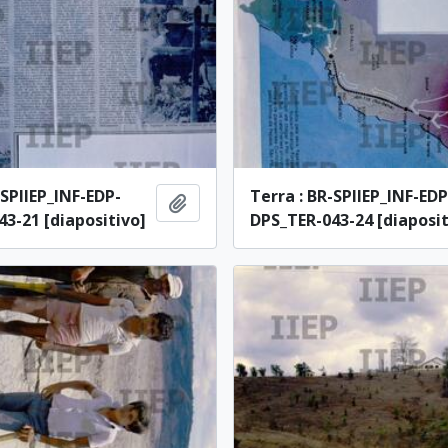
-SPIIEP_INF-EDP-
Terra : BR-SPIIEP_INF-EDP
Adicionar à área de transferência
3-21 [diapositivo]
DPS_TER-043-24 [diaposit