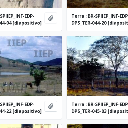
-SPIIEP_INF-EDP-
Terra : BR-SPIIEP_INF-EDP
Adicionar à área de transferência
4-04 [diapositivo]
DPS_TER-044-20 [diaposit
-SPIIEP_INF-EDP-
Terra : BR-SPIIEP_INF-EDP
Adicionar à área de transferência
4-22 [diapositivo]
DPS_TER-045-03 [diaposit