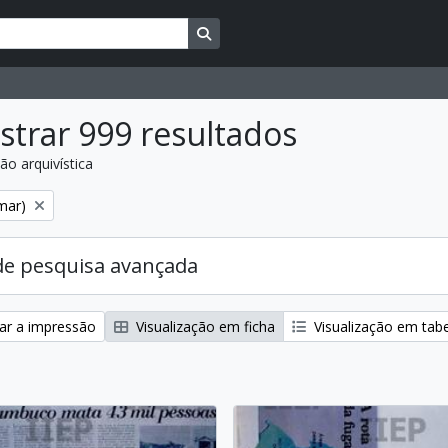
Busque na página de navegação
trar 999 resultados
ão arquivística
:
mar)
de pesquisa avançada
zar a impressão
Visualização em ficha
Visualização em tab