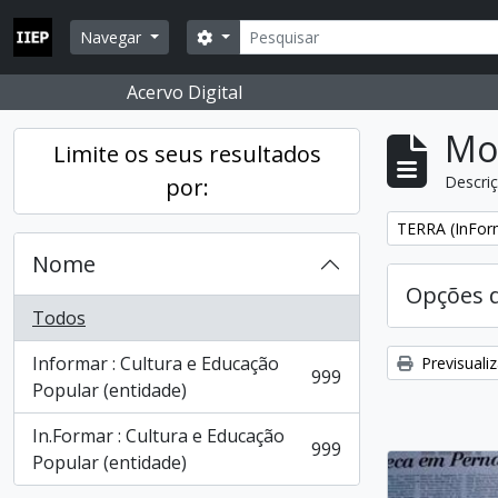
Skip to main content
Pesquisar
Opções de busca
Navegar
Acervo Digital
Mos
Limite os seus resultados
Descriç
por:
Remover filtro
TERRA (InFor
Nome
Opções 
Todos
Informar : Cultura e Educação
Previsuali
999
, 999 resultados
Popular (entidade)
In.Formar : Cultura e Educação
999
, 999 resultados
Popular (entidade)