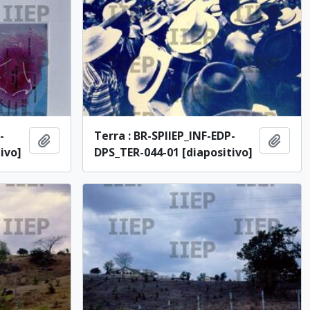
-
Terra : BR-SPIIEP_INF-EDP-
Adicionar à área de transferência
Adici
ivo]
DPS_TER-044-01 [diapositivo]