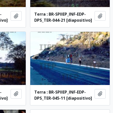
-
Terra : BR-SPIIEP_INF-EDP-
Adicionar à área de transferência
Adici
ivo]
DPS_TER-044-21 [diapositivo]
-
Terra : BR-SPIIEP_INF-EDP-
Adicionar à área de transferência
Adici
ivo]
DPS_TER-045-11 [diapositivo]