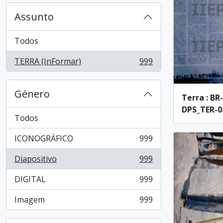
Assunto
Todos
TERRA (InFormar)
999
, 999 resultados
Género
Terra : BR
DPS_TER-04
Todos
ICONOGRÁFICO
999
, 999 resultados
Diapositivo
999
, 999 resultados
DIGITAL
999
, 999 resultados
Imagem
999
, 999 resultados