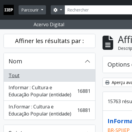
Skip to main content
Rechercher
Search options
Parcourir
Acervo Digital
Aff
Affiner les résultats par :
Descrip
Nom
Options 
Tout
Aperçu ava
Informar : Cultura e
16881
, 16881 résultats
Educação Popular (entidade)
15763 résu
In.Formar : Cultura e
16881
, 16881 résultats
Educação Popular (entidade)
InForma
BR-SPIIEP