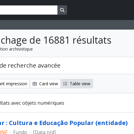
Search in browse page
ichage de 16881 résultats
tion archivistique
de recherche avancée
nt impression
Card view
Table view
ltats avec objets numériques
r : Cultura e Educação Popular (entidade)
_INF
·
Fundo
·
[Data n/d]