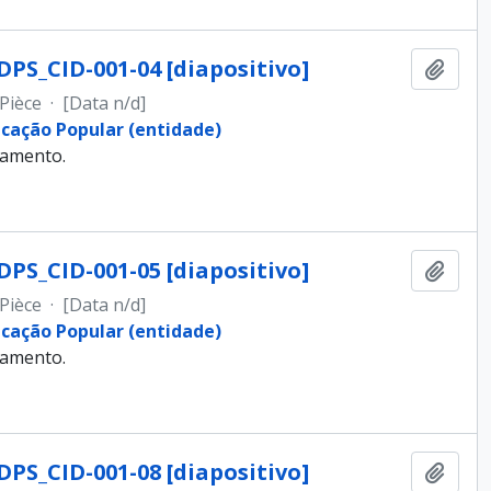
DPS_CID-001-04 [diapositivo]
Ajout
Pièce
·
[Data n/d]
ucação Popular (entidade)
samento.
DPS_CID-001-05 [diapositivo]
Ajout
Pièce
·
[Data n/d]
ucação Popular (entidade)
samento.
DPS_CID-001-08 [diapositivo]
Ajout