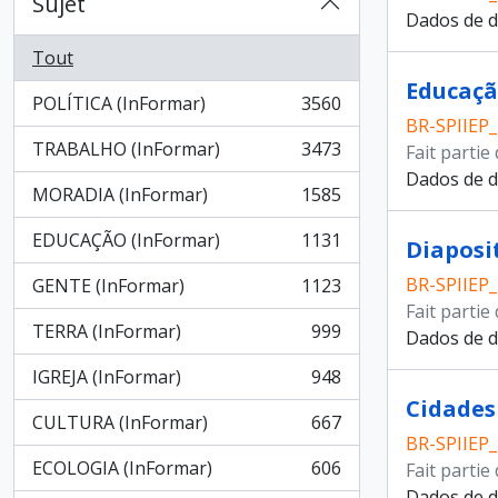
Sujet
Dados de d
Tout
Educaçã
POLÍTICA (InFormar)
3560
, 3560 résultats
BR-SPIIEP
TRABALHO (InFormar)
3473
Fait partie
, 3473 résultats
Dados de d
MORADIA (InFormar)
1585
, 1585 résultats
EDUCAÇÃO (InFormar)
1131
Diaposi
, 1131 résultats
BR-SPIIEP
GENTE (InFormar)
1123
, 1123 résultats
Fait partie
TERRA (InFormar)
999
Dados de d
, 999 résultats
IGREJA (InFormar)
948
, 948 résultats
Cidades 
CULTURA (InFormar)
667
, 667 résultats
BR-SPIIEP
ECOLOGIA (InFormar)
606
Fait partie
, 606 résultats
Dados de d