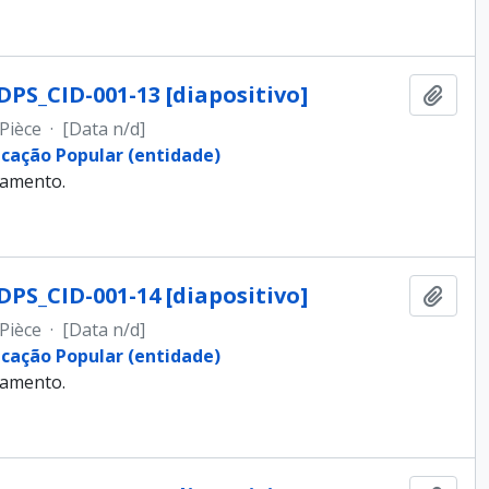
DPS_CID-001-13 [diapositivo]
Ajout
Pièce
·
[Data n/d]
ucação Popular (entidade)
samento.
DPS_CID-001-14 [diapositivo]
Ajout
Pièce
·
[Data n/d]
ucação Popular (entidade)
samento.