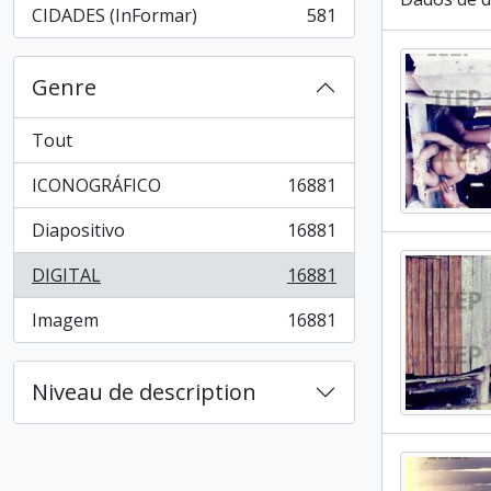
CIDADES (InFormar)
581
, 581 résultats
Genre
Tout
ICONOGRÁFICO
16881
, 16881 résultats
Diapositivo
16881
, 16881 résultats
DIGITAL
16881
, 16881 résultats
Imagem
16881
, 16881 résultats
Niveau de description