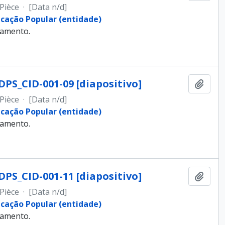
Pièce
·
[Data n/d]
ucação Popular (entidade)
samento.
DPS_CID-001-09 [diapositivo]
Ajout
Pièce
·
[Data n/d]
ucação Popular (entidade)
samento.
DPS_CID-001-11 [diapositivo]
Ajout
Pièce
·
[Data n/d]
ucação Popular (entidade)
samento.