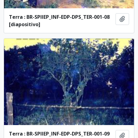
Terra : BR-SPIIEP_INF-EDP-DPS_TER-001-08
Ajout
[diapositivo]
Terra : BR-SPIIEP_INF-EDP-DPS_TER-001-09
Ajout