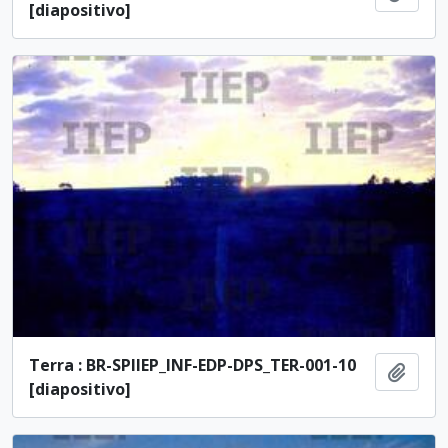
[diapositivo]
Terra : BR-SPIIEP_INF-EDP-DPS_TER-001-10
Ajout
[diapositivo]