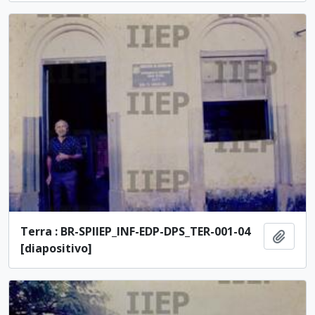
Terra : BR-SPIIEP_INF-EDP-DPS_TER-001-04
Ajout
[diapositivo]