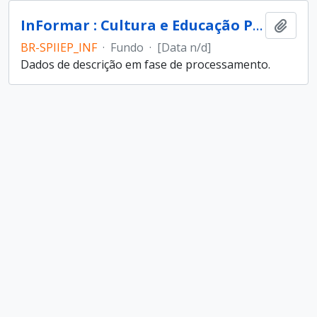
InFormar : Cultura e Educação Popular (entidade)
Ajout
BR-SPIIEP_INF
·
Fundo
·
[Data n/d]
Dados de descrição em fase de processamento.