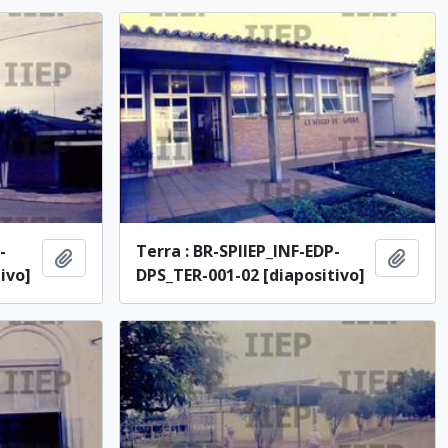
-
Terra : BR-SPIIEP_INF-EDP-
Adicionar à área de transferência
Adici
ivo]
DPS_TER-001-02 [diapositivo]