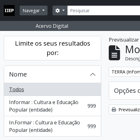
Skip to main content
Pesquisar
Opções de busca
Navegar
Acervo Digital
Previsualiza
Limite os seus resultados
Mos
por:
Descriç
Remover filtro
TERRA (InFor
Nome
Todos
Opções 
Informar : Cultura e Educação
999
, 999 resultados
Popular (entidade)
Previsuali
In.Formar : Cultura e Educação
999
, 999 resultados
Popular (entidade)