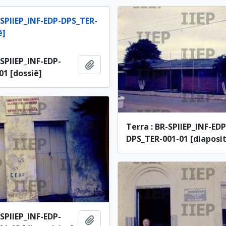
-SPIIEP_INF-EDP-DPS_TER-
ê]
-SPIIEP_INF-EDP-
Adicionar à área de transferência
1 [dossiê]
Terra : BR-SPIIEP_INF-EDP
DPS_TER-001-01 [diaposit
-SPIIEP_INF-EDP-
Adicionar à área de transferência