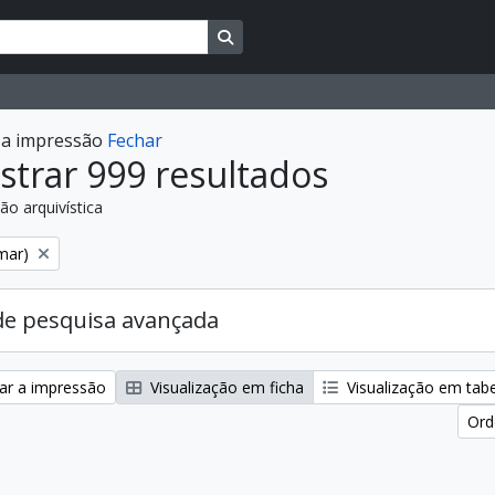
Busque na página de navegação
r a impressão
Fechar
trar 999 resultados
ão arquivística
:
mar)
de pesquisa avançada
zar a impressão
Visualização em ficha
Visualização em tab
Ord