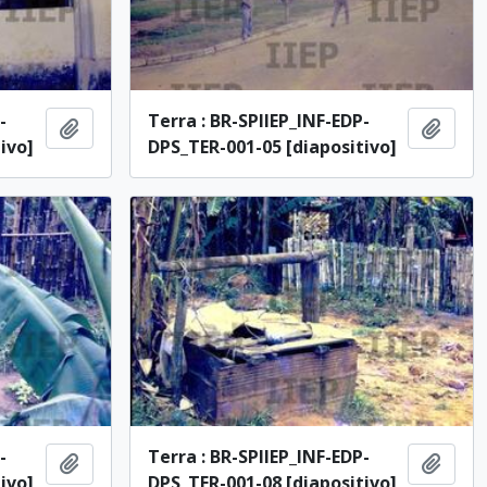
-
Terra : BR-SPIIEP_INF-EDP-
Adicionar à área de transferência
Adici
ivo]
DPS_TER-001-05 [diapositivo]
-
Terra : BR-SPIIEP_INF-EDP-
Adicionar à área de transferência
Adici
ivo]
DPS_TER-001-08 [diapositivo]