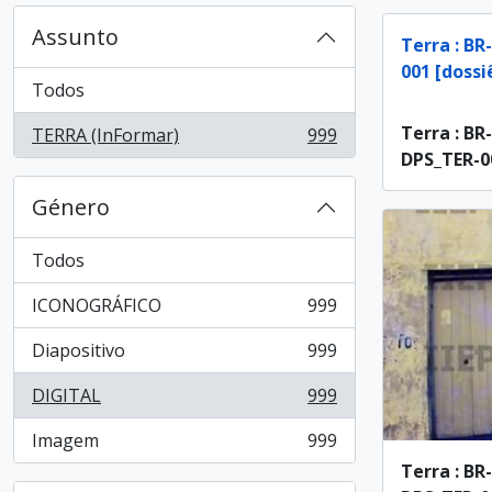
Assunto
Terra : BR
001 [dossi
Todos
Terra : BR
TERRA (InFormar)
999
, 999 resultados
DPS_TER-00
Género
Todos
ICONOGRÁFICO
999
, 999 resultados
Diapositivo
999
, 999 resultados
DIGITAL
999
, 999 resultados
Imagem
999
, 999 resultados
Terra : BR