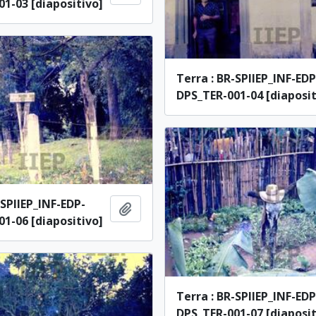
1-03 [diapositivo]
Terra : BR-SPIIEP_INF-EDP
DPS_TER-001-04 [diaposit
-SPIIEP_INF-EDP-
Adicionar à área de transferência
1-06 [diapositivo]
Terra : BR-SPIIEP_INF-EDP
DPS_TER-001-07 [diaposit