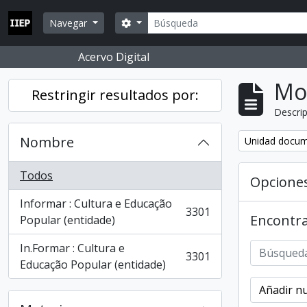
Skip to main content
Búsqueda
Search options
Navegar
Acervo Digital
Mo
Restringir resultados por:
Descrip
Nombre
Remove filter:
Unidad docum
Todos
Opcione
Informar : Cultura e Educação
3301
Encontra
, 3301 resultados
Popular (entidade)
In.Formar : Cultura e
3301
, 3301 resultados
Educação Popular (entidade)
Añadir nu