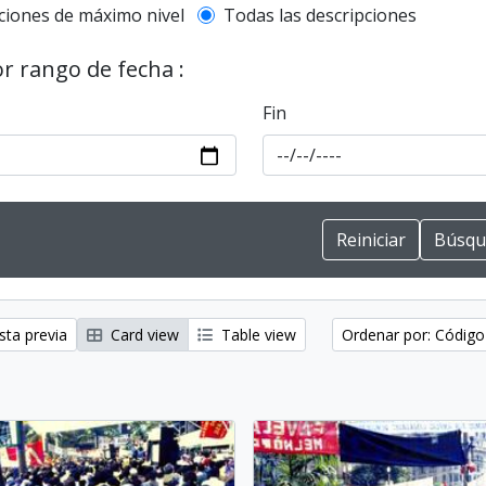
l description filter
ciones de máximo nivel
Todas las descripciones
or rango de fecha :
Fin
sta previa
Card view
Table view
Ordenar por: Código