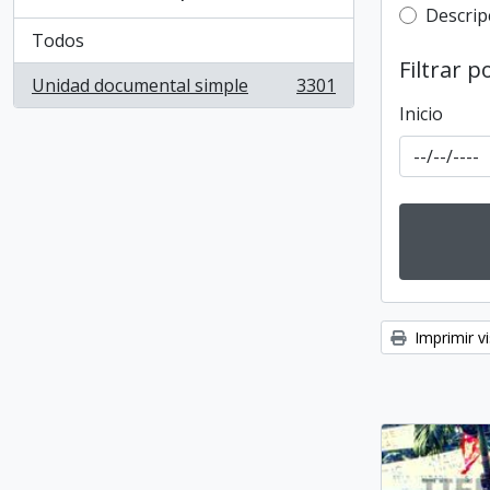
Top-leve
Descrip
Todos
Filtrar p
Unidad documental simple
3301
, 3301 resultados
Inicio
Imprimir vi