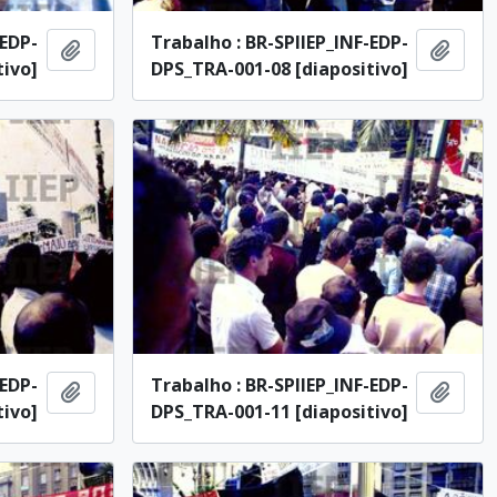
-EDP-
Trabalho : BR-SPIIEP_INF-EDP-
Añadir al portapapeles
Añadi
tivo]
DPS_TRA-001-08 [diapositivo]
-EDP-
Trabalho : BR-SPIIEP_INF-EDP-
Añadir al portapapeles
Añadi
tivo]
DPS_TRA-001-11 [diapositivo]