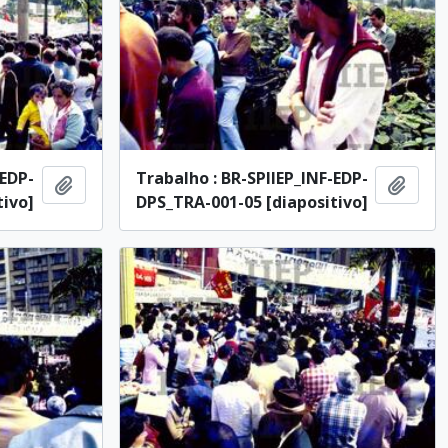
-EDP-
Trabalho : BR-SPIIEP_INF-EDP-
Añadir al portapapeles
Añadi
tivo]
DPS_TRA-001-05 [diapositivo]