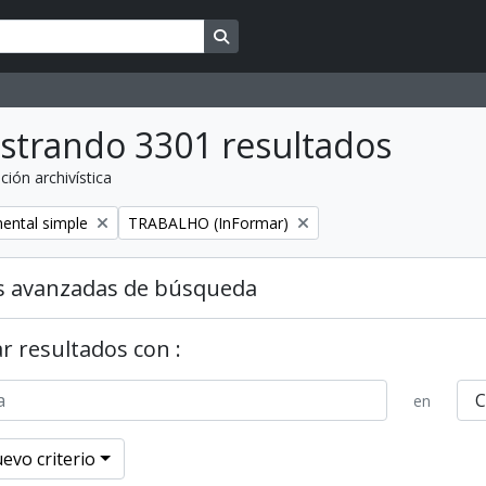
Search in browse page
strando 3301 resultados
ción archivística
Remove filter:
ental simple
TRABALHO (InFormar)
s avanzadas de búsqueda
r resultados con :
en
evo criterio