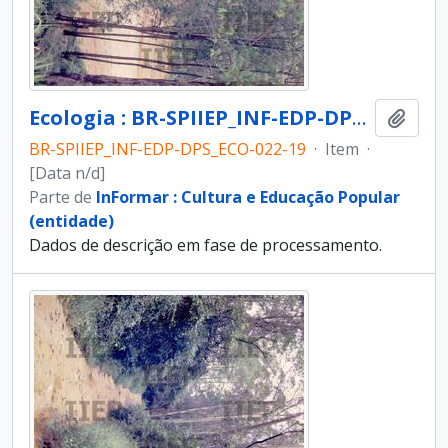
Ecologia : BR-SPIIEP_INF-EDP-DPS_ECO-022-19 [diapositivo]
Adici
BR-SPIIEP_INF-EDP-DPS_ECO-022-19
·
Item
·
[Data n/d]
Parte de
InFormar : Cultura e Educação Popular
(entidade)
Dados de descrição em fase de processamento.