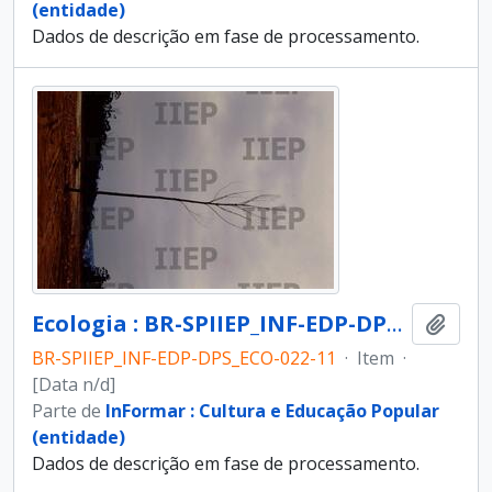
(entidade)
Dados de descrição em fase de processamento.
Ecologia : BR-SPIIEP_INF-EDP-DPS_ECO-022-11 [diapositivo]
Adici
BR-SPIIEP_INF-EDP-DPS_ECO-022-11
·
Item
·
[Data n/d]
Parte de
InFormar : Cultura e Educação Popular
(entidade)
Dados de descrição em fase de processamento.