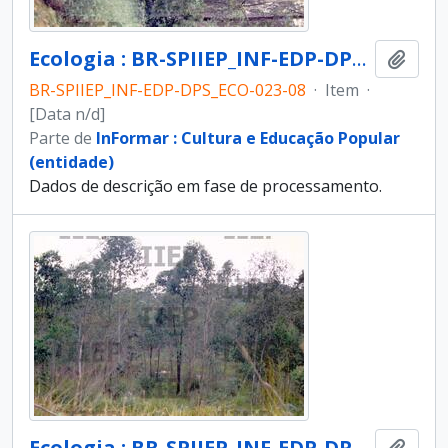
Ecologia : BR-SPIIEP_INF-EDP-DPS_ECO-023-08 [diapositivo]
Adici
BR-SPIIEP_INF-EDP-DPS_ECO-023-08
·
Item
·
[Data n/d]
Parte de
InFormar : Cultura e Educação Popular
(entidade)
Dados de descrição em fase de processamento.
Ecologia : BR-SPIIEP_INF-EDP-DPS_ECO-023-11 [diapositivo]
Adici