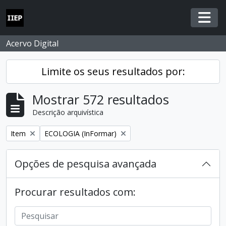
Skip to main content
Togg
Acervo Digital
Limite os seus resultados por:
Mostrar 572 resultados
Descrição arquivística
Remover filtro:
Remover filtro:
Item
ECOLOGIA (InFormar)
Opções de pesquisa avançada
Procurar resultados com: