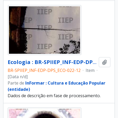
Ecologia : BR-SPIIEP_INF-EDP-DPS_ECO-022-12 [diapositivo]
Adici
BR-SPIIEP_INF-EDP-DPS_ECO-022-12
·
Item
·
[Data n/d]
Parte de
InFormar : Cultura e Educação Popular
(entidade)
Dados de descrição em fase de processamento.