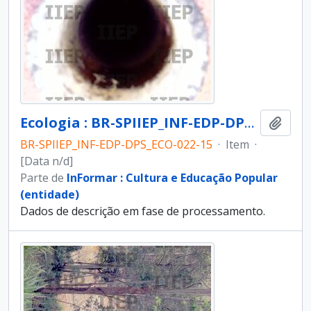
Ecologia : BR-SPIIEP_INF-EDP-DPS_ECO-022-15 [diapositivo]
Adici
BR-SPIIEP_INF-EDP-DPS_ECO-022-15
·
Item
·
[Data n/d]
Parte de
InFormar : Cultura e Educação Popular
(entidade)
Dados de descrição em fase de processamento.