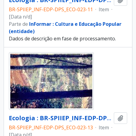
BR-SPIIEP_INF-EDP-DPS_ECO-023-11
·
Item
·
[Data n/d]
Parte de
InFormar : Cultura e Educação Popular
(entidade)
Dados de descrição em fase de processamento.
Ecologia : BR-SPIIEP_INF-EDP-DPS_ECO-023-13 [diapositivo]
Adici
BR-SPIIEP_INF-EDP-DPS_ECO-023-13
·
Item
·
[Data n/d]