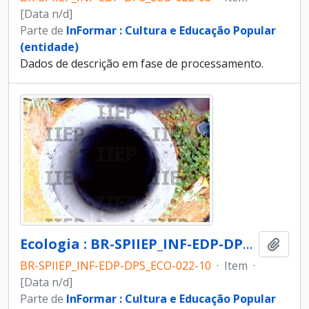
[Data n/d]
Parte de
InFormar : Cultura e Educação Popular
(entidade)
Dados de descrição em fase de processamento.
Ecologia : BR-SPIIEP_INF-EDP-DPS_ECO-022-10 [diapositivo]
Adici
BR-SPIIEP_INF-EDP-DPS_ECO-022-10
·
Item
·
[Data n/d]
Parte de
InFormar : Cultura e Educação Popular