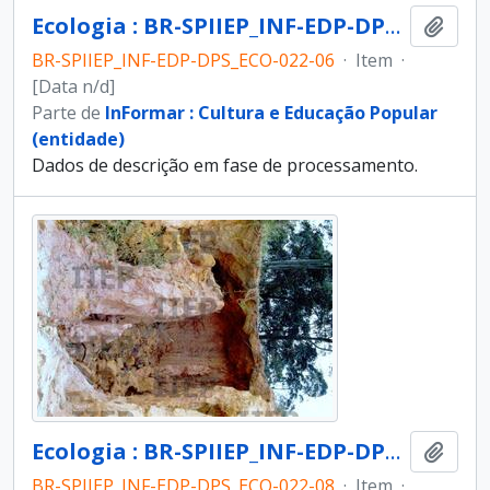
Ecologia : BR-SPIIEP_INF-EDP-DPS_ECO-022-06 [diapositivo]
Adici
BR-SPIIEP_INF-EDP-DPS_ECO-022-06
·
Item
·
[Data n/d]
Parte de
InFormar : Cultura e Educação Popular
(entidade)
Dados de descrição em fase de processamento.
Ecologia : BR-SPIIEP_INF-EDP-DPS_ECO-022-08 [diapositivo]
Adici
BR-SPIIEP_INF-EDP-DPS_ECO-022-08
·
Item
·