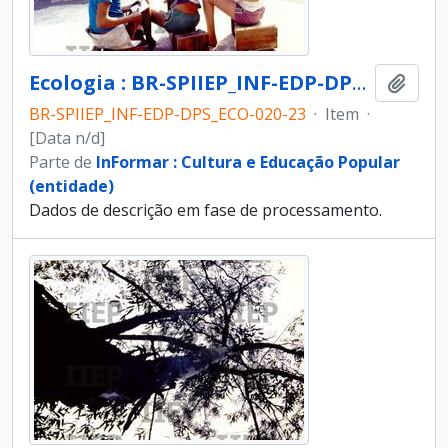
Ecologia : BR-SPIIEP_INF-EDP-DPS_ECO-020-23 [diapositivo]
Adici
BR-SPIIEP_INF-EDP-DPS_ECO-020-23
·
Item
·
[Data n/d]
Parte de
InFormar : Cultura e Educação Popular
(entidade)
Dados de descrição em fase de processamento.