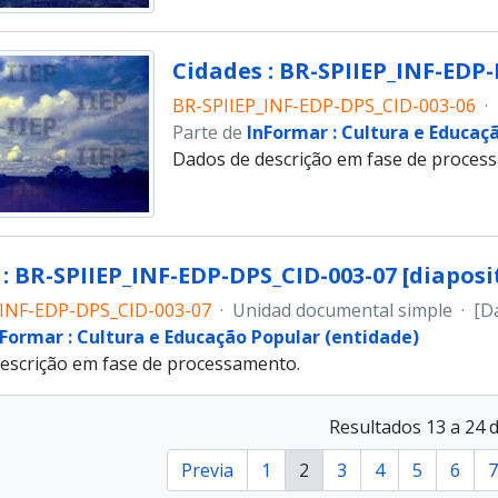
Cidades : BR-SPIIEP_INF-EDP-
BR-SPIIEP_INF-EDP-DPS_CID-003-06
·
Parte de
InFormar : Cultura e Educaç
Dados de descrição em fase de proces
: BR-SPIIEP_INF-EDP-DPS_CID-003-07 [diaposi
_INF-EDP-DPS_CID-003-07
·
Unidad documental simple
·
[D
nFormar : Cultura e Educação Popular (entidade)
escrição em fase de processamento.
Resultados 13 a 24 
Previa
1
2
3
4
5
6
7