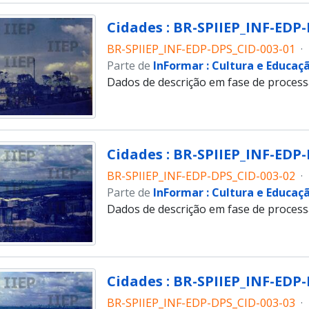
Cidades : BR-SPIIEP_INF-EDP-
BR-SPIIEP_INF-EDP-DPS_CID-003-01
·
Parte de
InFormar : Cultura e Educaç
Dados de descrição em fase de proces
Cidades : BR-SPIIEP_INF-EDP-
BR-SPIIEP_INF-EDP-DPS_CID-003-02
·
Parte de
InFormar : Cultura e Educaç
Dados de descrição em fase de proces
Cidades : BR-SPIIEP_INF-EDP-
BR-SPIIEP_INF-EDP-DPS_CID-003-03
·