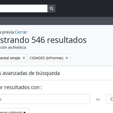
Search in browse page
a previa
Cerrar
strando 546 resultados
ción archivística
Remove filter:
ental simple
CIDADES (InFormar)
s avanzadas de búsqueda
r resultados con :
en
evo criterio