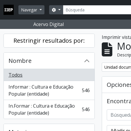
Skip to main content
Búsqueda
Search options
Navegar
Acervo Digital
Imprimir vist
Restringir resultados por:
Mo
Descrip
Nombre
Remove filter:
Unidad docum
Todos
Opcione
Informar : Cultura e Educação
546
, 546 resultados
Popular (entidade)
Encontra
In.Formar : Cultura e Educação
546
, 546 resultados
Popular (entidade)
Añadir nu