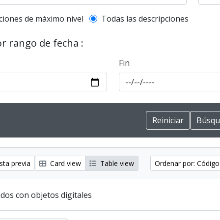
l description filter
ciones de máximo nivel
Todas las descripciones
or rango de fecha :
Fin
sta previa
Card view
Table view
Ordenar por: Código
dos con objetos digitales