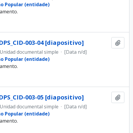
ão Popular (entidade)
samento.
DPS_CID-003-04 [diapositivo]
Añadi
Unidad documental simple
·
[Data n/d]
ão Popular (entidade)
samento.
DPS_CID-003-05 [diapositivo]
Añadi
Unidad documental simple
·
[Data n/d]
ão Popular (entidade)
samento.