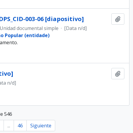
DPS_CID-003-06 [diapositivo]
Añadi
Unidad documental simple
·
[Data n/d]
ão Popular (entidade)
samento.
tivo]
Añadi
ata n/d]
de 546
...
46
Siguiente