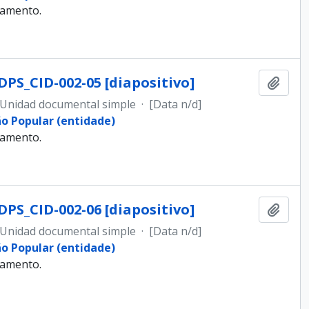
samento.
DPS_CID-002-05 [diapositivo]
Añadi
Unidad documental simple
·
[Data n/d]
ão Popular (entidade)
samento.
DPS_CID-002-06 [diapositivo]
Añadi
Unidad documental simple
·
[Data n/d]
ão Popular (entidade)
samento.