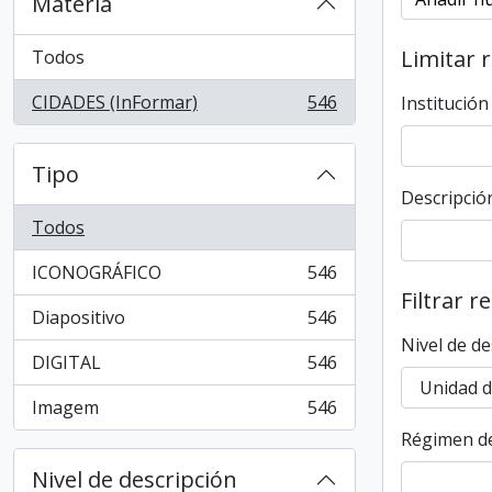
Materia
Limitar 
Todos
CIDADES (InFormar)
546
Institución
, 546 resultados
Tipo
Descripción
Todos
ICONOGRÁFICO
546
, 546 resultados
Filtrar r
Diapositivo
546
, 546 resultados
Nivel de de
DIGITAL
546
, 546 resultados
Imagem
546
, 546 resultados
Régimen de
Nivel de descripción