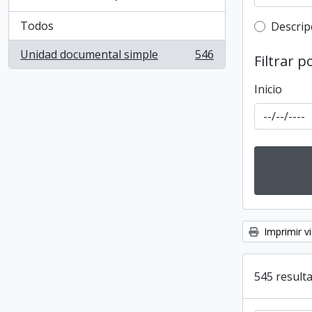
Todos
Top-leve
Descrip
Unidad documental simple
546
Filtrar p
, 546 resultados
Inicio
Imprimir vi
545 resulta