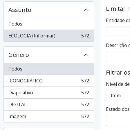
Limitar 
Assunto
Entidade d
Todos
ECOLOGIA (InFormar)
572
, 572 resultados
Descrição d
Género
Todos
Filtrar o
ICONOGRÁFICO
572
, 572 resultados
Nível de de
Diapositivo
572
, 572 resultados
DIGITAL
572
, 572 resultados
Estado dos 
Imagem
572
, 572 resultados