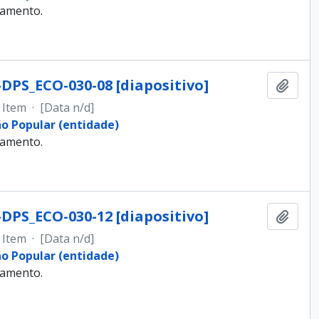
samento.
-DPS_ECO-030-08 [diapositivo]
Adici
Item
·
[Data n/d]
ão Popular (entidade)
samento.
-DPS_ECO-030-12 [diapositivo]
Adici
Item
·
[Data n/d]
ão Popular (entidade)
samento.