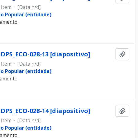
Item
·
[Data n/d]
ão Popular (entidade)
samento.
-DPS_ECO-028-13 [diapositivo]
Adici
Item
·
[Data n/d]
ão Popular (entidade)
samento.
-DPS_ECO-028-14 [diapositivo]
Adici
Item
·
[Data n/d]
ão Popular (entidade)
samento.