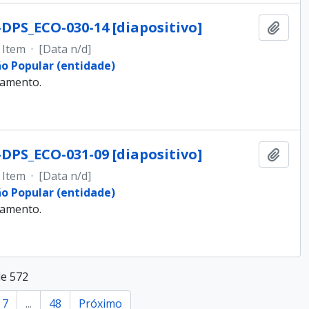
-DPS_ECO-030-14 [diapositivo]
Adici
Item
·
[Data n/d]
ão Popular (entidade)
samento.
-DPS_ECO-031-09 [diapositivo]
Adici
Item
·
[Data n/d]
ão Popular (entidade)
samento.
de 572
7
...
48
Próximo