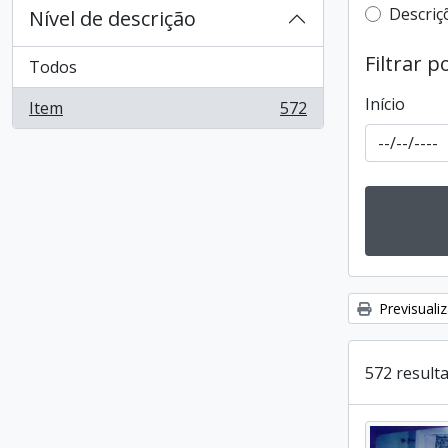
Filtro 
Descriç
Nível de descrição
Filtrar p
Todos
Início
Item
572
, 572 resultados
Previsuali
572 result