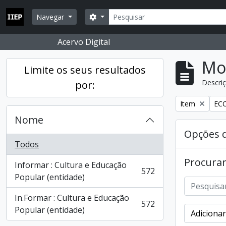
Skip to main content
Pesquisar
Opções de busca
Navegar
Acervo Digital
Mos
Limite os seus resultados
Descriç
por:
Remover filtro
Rem
Item
ECO
Nome
Opções 
Todos
Procurar
Informar : Cultura e Educação
572
, 572 resultados
Popular (entidade)
In.Formar : Cultura e Educação
572
, 572 resultados
Popular (entidade)
Adicionar