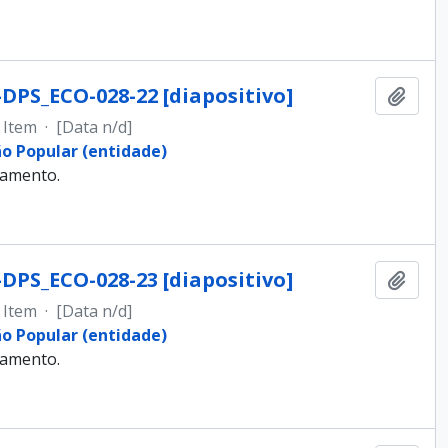
-DPS_ECO-028-22 [diapositivo]
Adici
Item
·
[Data n/d]
ão Popular (entidade)
samento.
-DPS_ECO-028-23 [diapositivo]
Adici
Item
·
[Data n/d]
ão Popular (entidade)
samento.