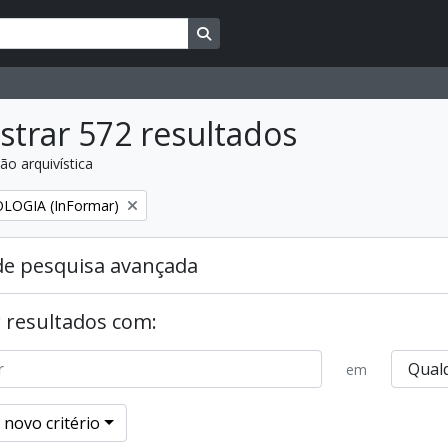
Busque na página de navegação
trar 572 resultados
ão arquivística
:
over filtro:
LOGIA (InFormar)
de pesquisa avançada
 resultados com:
em
 novo critério