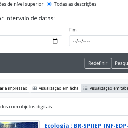
de descrição de nível superior
ões de nível superior
Todas as descrições
or intervalo de datas:
Fim
zar a impressão
Visualização em ficha
Visualização em tab
ados com objetos digitais
Ecologia : BR-SPIIEP_INF-EDP