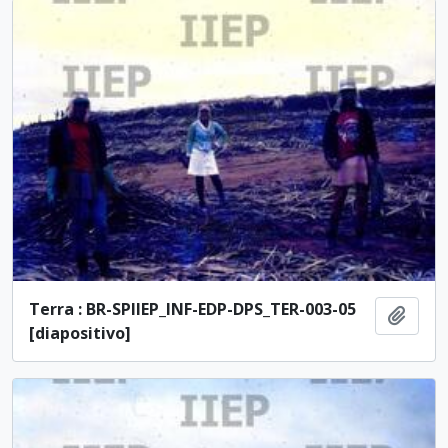
Terra : BR-SPIIEP_INF-EDP-DPS_TER-003-05
Adici
[diapositivo]