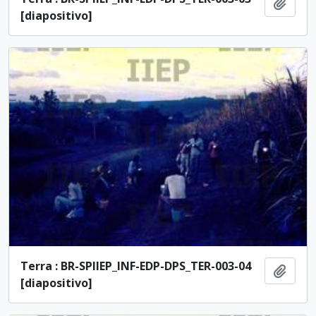
Adici
[diapositivo]
Terra : BR-SPIIEP_INF-EDP-DPS_TER-003-04
Adici
[diapositivo]