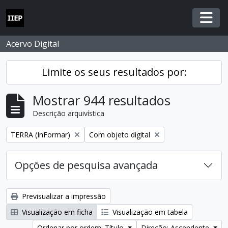
Skip to main content
Togg
Acervo Digital
Limite os seus resultados por:
Mostrar 944 resultados
Descrição arquivística
Remover filtro:
Remover filtro:
TERRA (InFormar)
Com objeto digital
Opções de pesquisa avançada
Previsualizar a impressão
Visualização em ficha
Visualização em tabela
Ordenar por ordem: Título
Direção: Ascendente