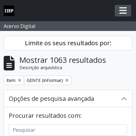
Skip to main content
Togg
Acervo Digital
Limite os seus resultados por:
Mostrar 1063 resultados
Descrição arquivística
Remover filtro:
Remover filtro:
Item
GENTE (InFormar)
Opções de pesquisa avançada
Procurar resultados com: