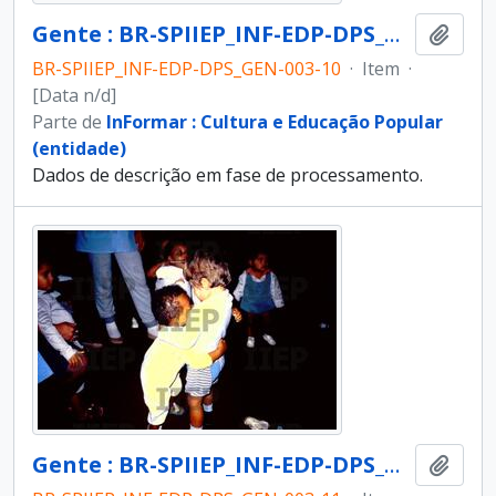
Gente : BR-SPIIEP_INF-EDP-DPS_GEN-003-10 [diapositivo]
Adici
BR-SPIIEP_INF-EDP-DPS_GEN-003-10
·
Item
·
[Data n/d]
Parte de
InFormar : Cultura e Educação Popular
(entidade)
Dados de descrição em fase de processamento.
Gente : BR-SPIIEP_INF-EDP-DPS_GEN-003-11 [diapositivo]
Adici