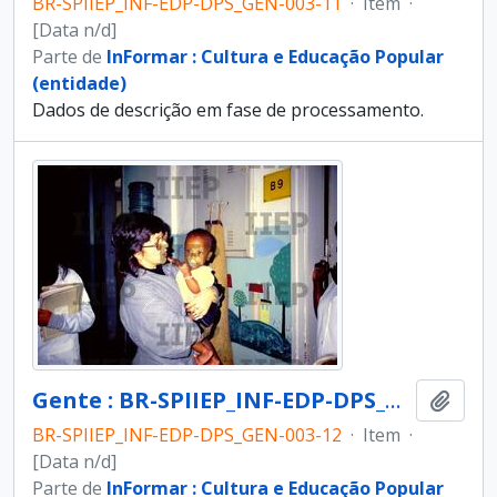
BR-SPIIEP_INF-EDP-DPS_GEN-003-11
·
Item
·
[Data n/d]
Parte de
InFormar : Cultura e Educação Popular
(entidade)
Dados de descrição em fase de processamento.
Gente : BR-SPIIEP_INF-EDP-DPS_GEN-003-12 [diapositivo]
Adici
BR-SPIIEP_INF-EDP-DPS_GEN-003-12
·
Item
·
[Data n/d]
Parte de
InFormar : Cultura e Educação Popular