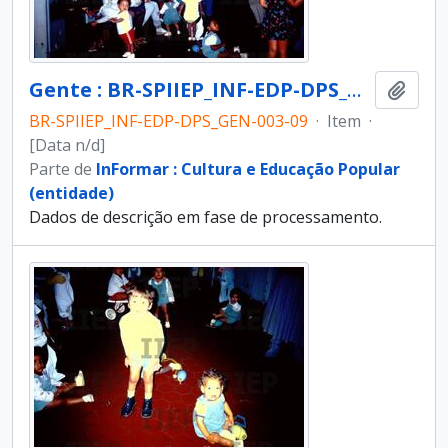
Gente : BR-SPIIEP_INF-EDP-DPS_GEN-003-09 [diapositivo]
Adici
BR-SPIIEP_INF-EDP-DPS_GEN-003-09
·
Item
·
[Data n/d]
Parte de
InFormar : Cultura e Educação Popular
(entidade)
Dados de descrição em fase de processamento.