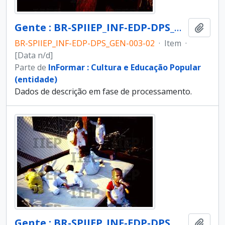
Gente : BR-SPIIEP_INF-EDP-DPS_GEN-003-02 [diapositivo]
Adici
BR-SPIIEP_INF-EDP-DPS_GEN-003-02
·
Item
·
[Data n/d]
Parte de
InFormar : Cultura e Educação Popular
(entidade)
Dados de descrição em fase de processamento.
Gente : BR-SPIIEP_INF-EDP-DPS_GEN-003-03 [diapositivo]
Adici