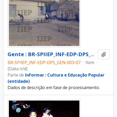
Gente : BR-SPIIEP_INF-EDP-DPS_GEN-003-07 [diapositivo]
Adici
BR-SPIIEP_INF-EDP-DPS_GEN-003-07
·
Item
·
[Data n/d]
Parte de
InFormar : Cultura e Educação Popular
(entidade)
Dados de descrição em fase de processamento.