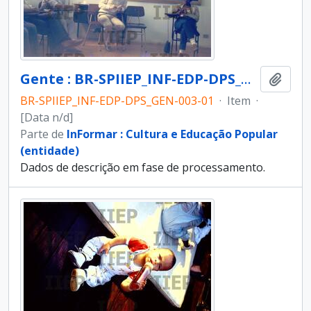
Gente : BR-SPIIEP_INF-EDP-DPS_GEN-003-01 [diapositivo]
Adici
BR-SPIIEP_INF-EDP-DPS_GEN-003-01
·
Item
·
[Data n/d]
Parte de
InFormar : Cultura e Educação Popular
(entidade)
Dados de descrição em fase de processamento.