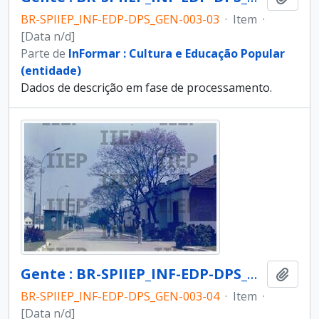
BR-SPIIEP_INF-EDP-DPS_GEN-003-03
·
Item
·
[Data n/d]
Parte de
InFormar : Cultura e Educação Popular
(entidade)
Dados de descrição em fase de processamento.
Gente : BR-SPIIEP_INF-EDP-DPS_GEN-003-04 [diapositivo]
Adici
BR-SPIIEP_INF-EDP-DPS_GEN-003-04
·
Item
·
[Data n/d]