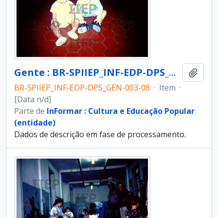
Gente : BR-SPIIEP_INF-EDP-DPS_GEN-003-08 [diapositivo]
Adici
BR-SPIIEP_INF-EDP-DPS_GEN-003-08
·
Item
·
[Data n/d]
Parte de
InFormar : Cultura e Educação Popular
(entidade)
Dados de descrição em fase de processamento.