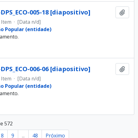
-DPS_ECO-005-18 [diapositivo]
Adici
Item
·
[Data n/d]
ão Popular (entidade)
samento.
-DPS_ECO-006-06 [diapositivo]
Adici
Item
·
[Data n/d]
ão Popular (entidade)
samento.
de 572
8
9
...
48
Próximo