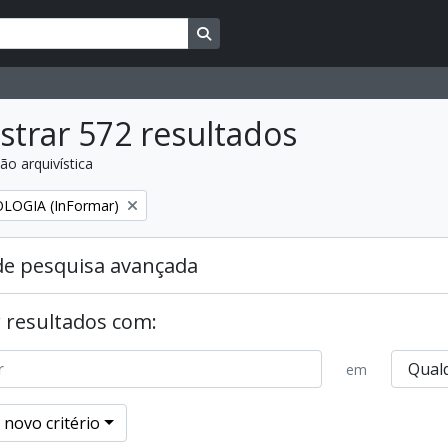
Busque na página de navegação
trar 572 resultados
ão arquivística
:
over filtro:
LOGIA (InFormar)
de pesquisa avançada
 resultados com:
em
 novo critério