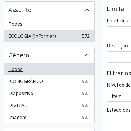
Limitar 
Assunto
Entidade d
Todos
ECOLOGIA (InFormar)
572
, 572 resultados
Descrição d
Género
Todos
Filtrar o
ICONOGRÁFICO
572
, 572 resultados
Nível de de
Diapositivo
572
, 572 resultados
DIGITAL
572
, 572 resultados
Estado dos 
Imagem
572
, 572 resultados