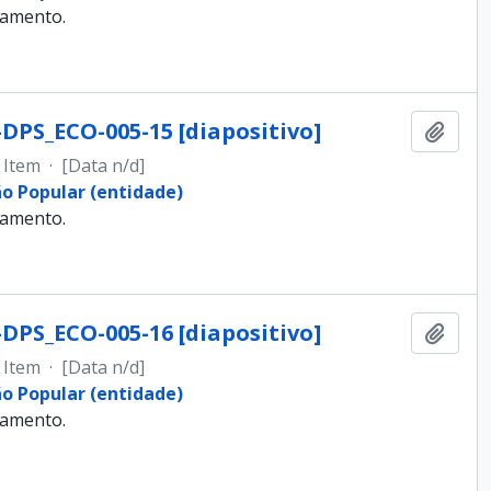
samento.
-DPS_ECO-005-15 [diapositivo]
Adici
Item
·
[Data n/d]
ão Popular (entidade)
samento.
-DPS_ECO-005-16 [diapositivo]
Adici
Item
·
[Data n/d]
ão Popular (entidade)
samento.