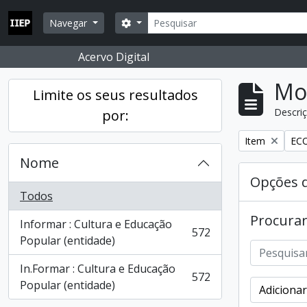
Skip to main content
Pesquisar
Opções de busca
Navegar
Acervo Digital
Mos
Limite os seus resultados
Descriç
por:
Remover filtro
Rem
Item
ECO
Nome
Opções 
Todos
Procurar
Informar : Cultura e Educação
572
, 572 resultados
Popular (entidade)
In.Formar : Cultura e Educação
572
, 572 resultados
Popular (entidade)
Adicionar