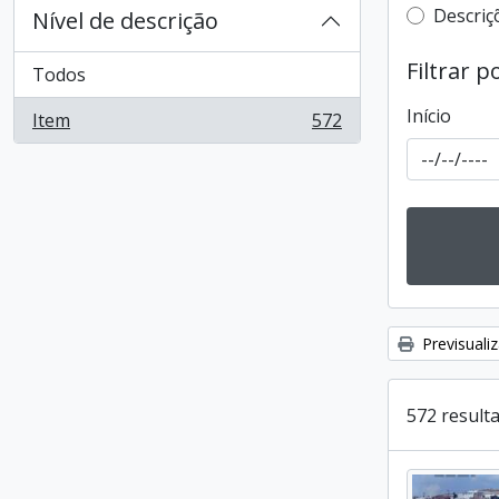
Filtro 
Descriç
Nível de descrição
Filtrar p
Todos
Início
Item
572
, 572 resultados
Previsuali
572 result