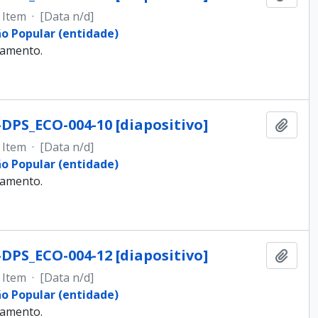
Item
·
[Data n/d]
ão Popular (entidade)
samento.
-DPS_ECO-004-10 [diapositivo]
Adici
Item
·
[Data n/d]
ão Popular (entidade)
samento.
-DPS_ECO-004-12 [diapositivo]
Adici
Item
·
[Data n/d]
ão Popular (entidade)
samento.