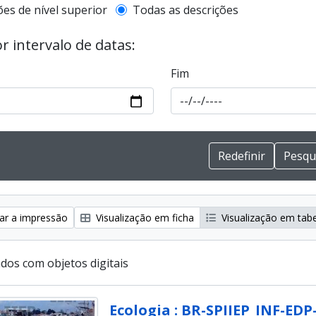
de descrição de nível superior
ões de nível superior
Todas as descrições
or intervalo de datas:
Fim
zar a impressão
Visualização em ficha
Visualização em tab
ados com objetos digitais
Ecologia : BR-SPIIEP_INF-EDP