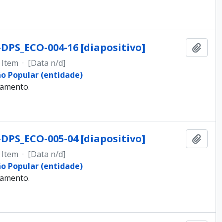
-DPS_ECO-004-16 [diapositivo]
Adici
Item
·
[Data n/d]
ão Popular (entidade)
samento.
-DPS_ECO-005-04 [diapositivo]
Adici
Item
·
[Data n/d]
ão Popular (entidade)
samento.