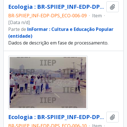
Ecologia : BR-SPIIEP_INF-EDP-DPS_ECO-006-09 [diapositivo]
Adici
BR-SPIIEP_INF-EDP-DPS_ECO-006-09
·
Item
·
[Data n/d]
Parte de
InFormar : Cultura e Educação Popular
(entidade)
Dados de descrição em fase de processamento.
Ecologia : BR-SPIIEP_INF-EDP-DPS_ECO-006-10 [diapositivo]
Adici
BR-SPIIEP_INF-EDP-DPS_ECO-006-10
·
Item
·