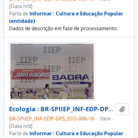
[Data n/d]
Parte de
InFormar : Cultura e Educação Popular
(entidade)
Dados de descrição em fase de processamento.
Ecologia : BR-SPIIEP_INF-EDP-DPS_ECO-006-16 [diapositivo]
Adici
BR-SPIIEP_INF-EDP-DPS_ECO-006-16
·
Item
·
[Data n/d]
Parte de
InFormar : Cultura e Educação Popular