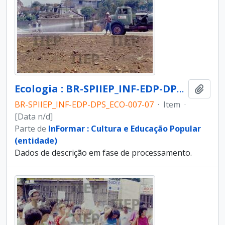
Ecologia : BR-SPIIEP_INF-EDP-DPS_ECO-007-07 [diapositivo]
Adici
BR-SPIIEP_INF-EDP-DPS_ECO-007-07
·
Item
·
[Data n/d]
Parte de
InFormar : Cultura e Educação Popular
(entidade)
Dados de descrição em fase de processamento.