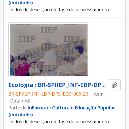
(entidade)
Dados de descrição em fase de processamento.
Ecologia : BR-SPIIEP_INF-EDP-DPS_ECO-006-20 [diapositivo]
Adici
BR-SPIIEP_INF-EDP-DPS_ECO-006-20
·
Item
·
[Data n/d]
Parte de
InFormar : Cultura e Educação Popular
(entidade)
Dados de descrição em fase de processamento.