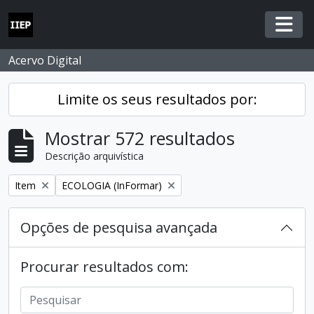
Skip to main content
Togg
Acervo Digital
Limite os seus resultados por:
Mostrar 572 resultados
Descrição arquivística
Remover filtro:
Remover filtro:
Item
ECOLOGIA (InFormar)
Opções de pesquisa avançada
Procurar resultados com: