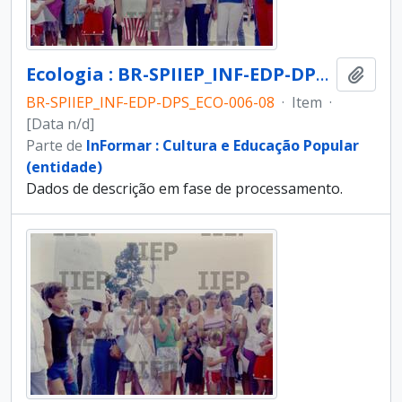
Ecologia : BR-SPIIEP_INF-EDP-DPS_ECO-006-08 [diapositivo]
Adici
BR-SPIIEP_INF-EDP-DPS_ECO-006-08
·
Item
·
[Data n/d]
Parte de
InFormar : Cultura e Educação Popular
(entidade)
Dados de descrição em fase de processamento.