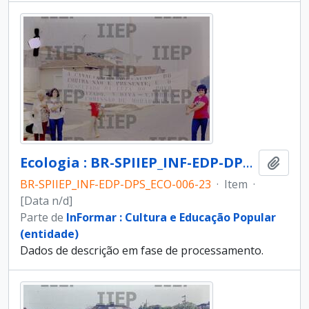
Ecologia : BR-SPIIEP_INF-EDP-DPS_ECO-006-23 [diapositivo]
Adici
BR-SPIIEP_INF-EDP-DPS_ECO-006-23
·
Item
·
[Data n/d]
Parte de
InFormar : Cultura e Educação Popular
(entidade)
Dados de descrição em fase de processamento.