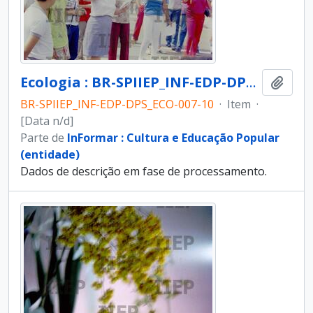
Ecologia : BR-SPIIEP_INF-EDP-DPS_ECO-007-10 [diapositivo]
Adici
BR-SPIIEP_INF-EDP-DPS_ECO-007-10
·
Item
·
[Data n/d]
Parte de
InFormar : Cultura e Educação Popular
(entidade)
Dados de descrição em fase de processamento.