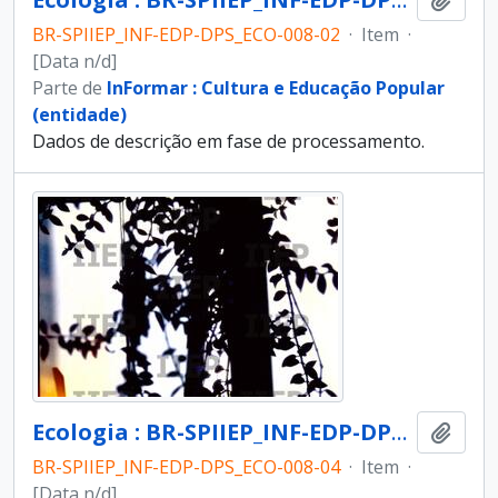
BR-SPIIEP_INF-EDP-DPS_ECO-008-02
·
Item
·
[Data n/d]
Parte de
InFormar : Cultura e Educação Popular
(entidade)
Dados de descrição em fase de processamento.
Ecologia : BR-SPIIEP_INF-EDP-DPS_ECO-008-04 [diapositivo]
Adici
BR-SPIIEP_INF-EDP-DPS_ECO-008-04
·
Item
·
[Data n/d]