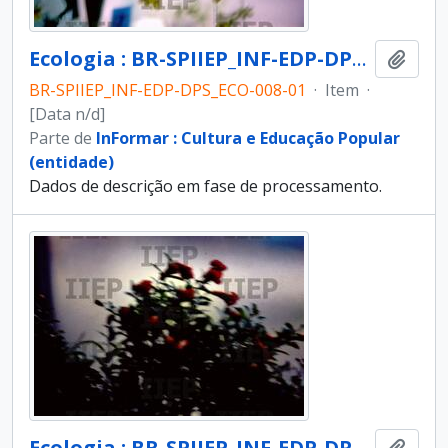
Ecologia : BR-SPIIEP_INF-EDP-DPS_ECO-008-01 [diapositivo]
Adici
BR-SPIIEP_INF-EDP-DPS_ECO-008-01
·
Item
·
[Data n/d]
Parte de
InFormar : Cultura e Educação Popular
(entidade)
Dados de descrição em fase de processamento.
Ecologia : BR-SPIIEP_INF-EDP-DPS_ECO-008-02 [diapositivo]
Adici