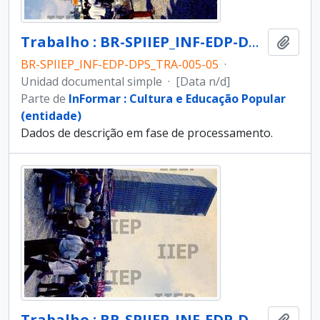
Trabalho : BR-SPIIEP_INF-EDP-DPS_TRA-005-05 [diapositivo]
Añadi
BR-SPIIEP_INF-EDP-DPS_TRA-005-05
·
Unidad documental simple
·
[Data n/d]
Parte de
InFormar : Cultura e Educação Popular
(entidade)
Dados de descrição em fase de processamento.
Trabalho : BR-SPIIEP_INF-EDP-DPS_TRA-005-06 [diapositivo]
Añadi