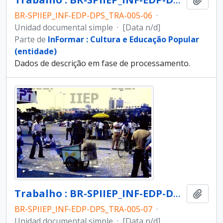
BR-SPIIEP_INF-EDP-DPS_TRA-005-06
·
Unidad documental simple
·
[Data n/d]
Parte de
InFormar : Cultura e Educação Popular
(entidade)
Dados de descrição em fase de processamento.
Trabalho : BR-SPIIEP_INF-EDP-DPS_TRA-005-07 [diapositivo]
Añadi
BR-SPIIEP_INF-EDP-DPS_TRA-005-07
·
Unidad documental simple
·
[Data n/d]