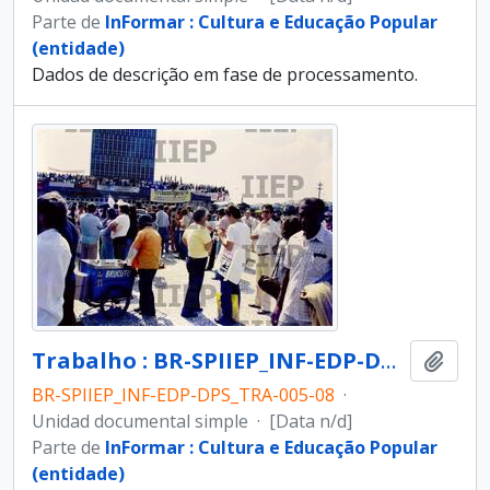
Parte de
InFormar : Cultura e Educação Popular
(entidade)
Dados de descrição em fase de processamento.
Trabalho : BR-SPIIEP_INF-EDP-DPS_TRA-005-08 [diapositivo]
Añadi
BR-SPIIEP_INF-EDP-DPS_TRA-005-08
·
Unidad documental simple
·
[Data n/d]
Parte de
InFormar : Cultura e Educação Popular
(entidade)