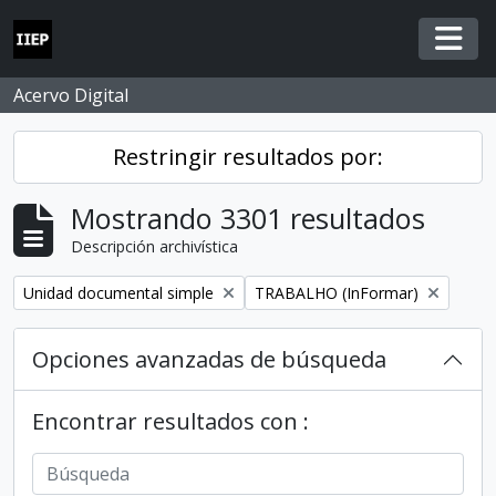
Skip to main content
Togg
Acervo Digital
Restringir resultados por:
Mostrando 3301 resultados
Descripción archivística
Remove filter:
Remove filter:
Unidad documental simple
TRABALHO (InFormar)
Opciones avanzadas de búsqueda
Encontrar resultados con :