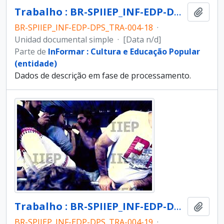
Trabalho : BR-SPIIEP_INF-EDP-DPS_TRA-004-18 [diapositivo]
Añadi
BR-SPIIEP_INF-EDP-DPS_TRA-004-18
·
Unidad documental simple
·
[Data n/d]
Parte de
InFormar : Cultura e Educação Popular
(entidade)
Dados de descrição em fase de processamento.
Trabalho : BR-SPIIEP_INF-EDP-DPS_TRA-004-19 [diapositivo]
Añadi
BR-SPIIEP_INF-EDP-DPS_TRA-004-19
·