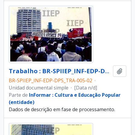
Trabalho : BR-SPIIEP_INF-EDP-DPS_TRA-005-02 [diapositivo]
Añadi
BR-SPIIEP_INF-EDP-DPS_TRA-005-02
·
Unidad documental simple
·
[Data n/d]
Parte de
InFormar : Cultura e Educação Popular
(entidade)
Dados de descrição em fase de processamento.