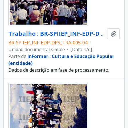
Trabalho : BR-SPIIEP_INF-EDP-DPS_TRA-005-04 [diapositivo]
Añadi
BR-SPIIEP_INF-EDP-DPS_TRA-005-04
·
Unidad documental simple
·
[Data n/d]
Parte de
InFormar : Cultura e Educação Popular
(entidade)
Dados de descrição em fase de processamento.