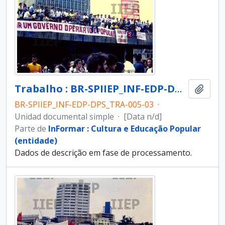
Trabalho : BR-SPIIEP_INF-EDP-DPS_TRA-005-03 [diapositivo]
Añadi
BR-SPIIEP_INF-EDP-DPS_TRA-005-03
·
Unidad documental simple
·
[Data n/d]
Parte de
InFormar : Cultura e Educação Popular
(entidade)
Dados de descrição em fase de processamento.