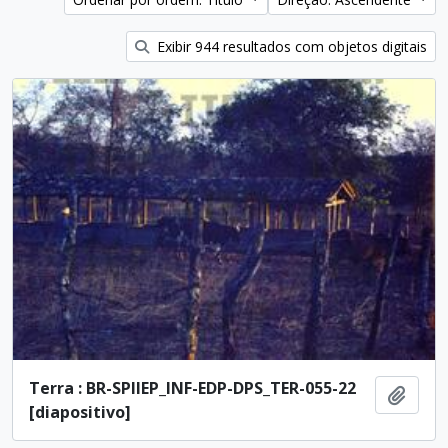
Exibir 944 resultados com objetos digitais
Terra : BR-SPIIEP_INF-EDP-DPS_TER-055-22
Adici
[diapositivo]