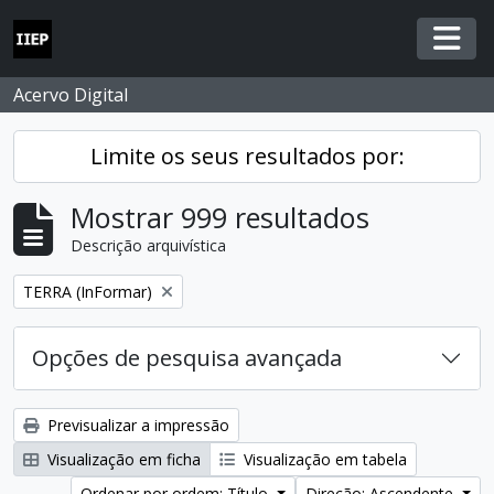
Skip to main content
Togg
Acervo Digital
Limite os seus resultados por:
Mostrar 999 resultados
Descrição arquivística
Remover filtro:
TERRA (InFormar)
Opções de pesquisa avançada
Previsualizar a impressão
Visualização em ficha
Visualização em tabela
Ordenar por ordem: Título
Direção: Ascendente