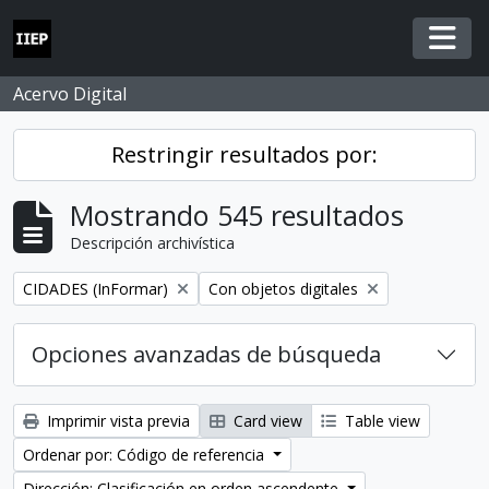
Skip to main content
Togg
Acervo Digital
Restringir resultados por:
Mostrando 545 resultados
Descripción archivística
Remove filter:
Remove filter:
CIDADES (InFormar)
Con objetos digitales
Opciones avanzadas de búsqueda
Imprimir vista previa
Card view
Table view
Ordenar por: Código de referencia
Dirección: Clasificación en orden ascendente