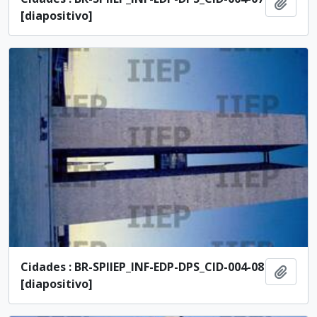
Añadi
[diapositivo]
Cidades : BR-SPIIEP_INF-EDP-DPS_CID-004-08
Añadi
[diapositivo]