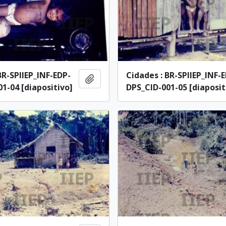
BR-SPIIEP_INF-EDP-
Cidades : BR-SPIIEP_INF-
Añadir al portapapeles
1-04 [diapositivo]
DPS_CID-001-05 [diaposit