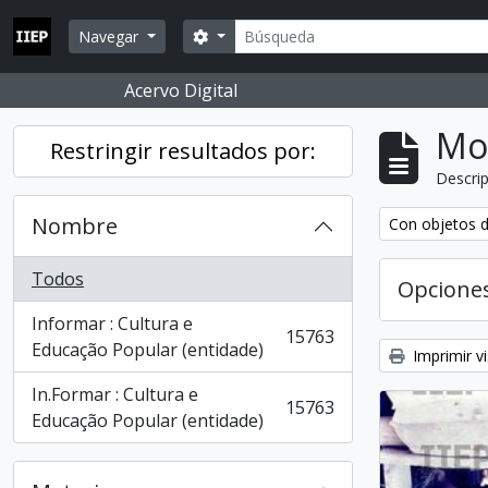
Skip to main content
Búsqueda
Search options
Navegar
Acervo Digital
Mo
Restringir resultados por:
Descrip
Nombre
Remove filter:
Con objetos d
Todos
Opcione
Informar : Cultura e
15763
, 15763 resultados
Educação Popular (entidade)
Imprimir vi
In.Formar : Cultura e
15763
, 15763 resultados
Educação Popular (entidade)