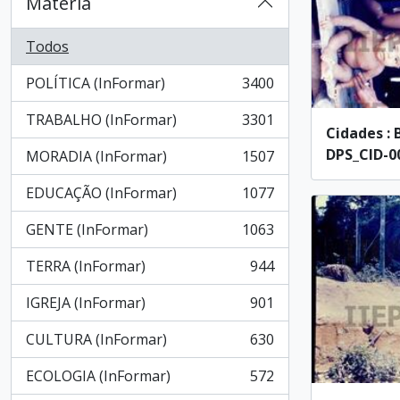
Materia
Todos
POLÍTICA (InFormar)
3400
, 3400 resultados
TRABALHO (InFormar)
3301
, 3301 resultados
Cidades : 
DPS_CID-00
MORADIA (InFormar)
1507
, 1507 resultados
EDUCAÇÃO (InFormar)
1077
, 1077 resultados
GENTE (InFormar)
1063
, 1063 resultados
TERRA (InFormar)
944
, 944 resultados
IGREJA (InFormar)
901
, 901 resultados
CULTURA (InFormar)
630
, 630 resultados
ECOLOGIA (InFormar)
572
, 572 resultados