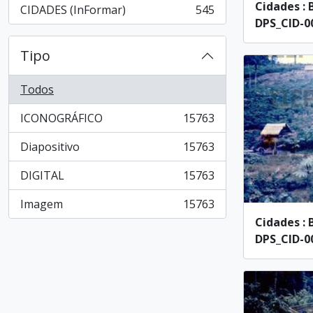
Cidades : 
CIDADES (InFormar)
545
, 545 resultados
DPS_CID-00
Tipo
Todos
ICONOGRÁFICO
15763
, 15763 resultados
Diapositivo
15763
, 15763 resultados
DIGITAL
15763
, 15763 resultados
Imagem
15763
, 15763 resultados
Cidades : 
DPS_CID-00