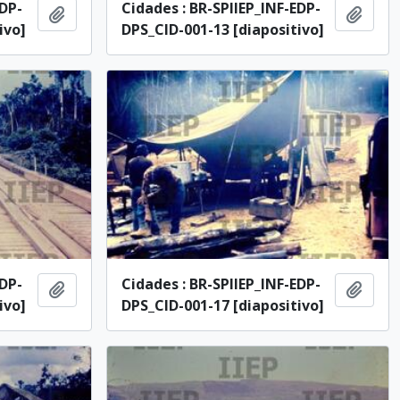
EDP-
Cidades : BR-SPIIEP_INF-EDP-
Añadir al portapapeles
Añadi
ivo]
DPS_CID-001-13 [diapositivo]
EDP-
Cidades : BR-SPIIEP_INF-EDP-
Añadir al portapapeles
Añadi
ivo]
DPS_CID-001-17 [diapositivo]