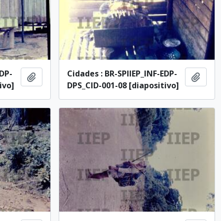
EDP-
Cidades : BR-SPIIEP_INF-EDP-
Añadir al portapapeles
Añadi
ivo]
DPS_CID-001-08 [diapositivo]