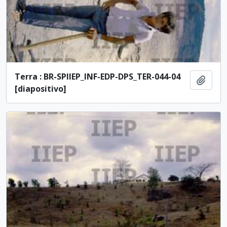
Terra : BR-SPIIEP_INF-EDP-DPS_TER-044-04
Ajout
[diapositivo]