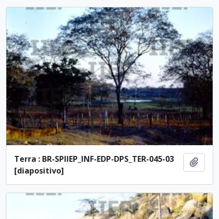
Terra : BR-SPIIEP_INF-EDP-DPS_TER-045-03
Ajout
[diapositivo]