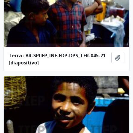
Terra : BR-SPIIEP_INF-EDP-DPS_TER-045-21
Ajout
[diapositivo]