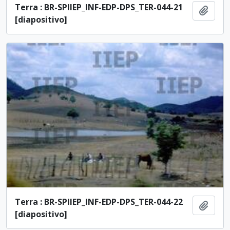
Terra : BR-SPIIEP_INF-EDP-DPS_TER-044-21
Ajout
[diapositivo]
Terra : BR-SPIIEP_INF-EDP-DPS_TER-044-22
Ajout
[diapositivo]