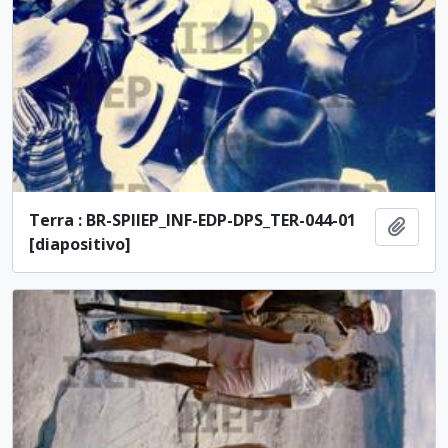
Terra : BR-SPIIEP_INF-EDP-DPS_TER-044-01
Ajout
[diapositivo]