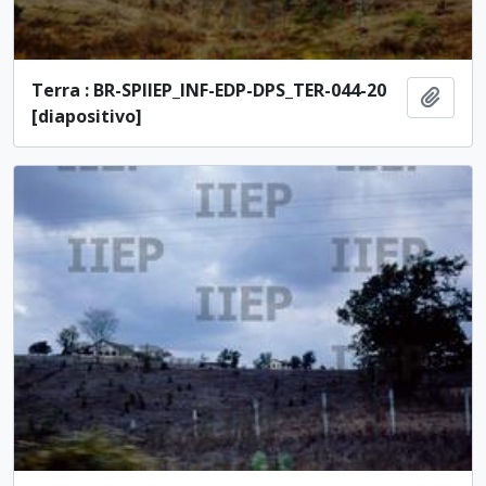
Terra : BR-SPIIEP_INF-EDP-DPS_TER-044-20
Ajout
[diapositivo]