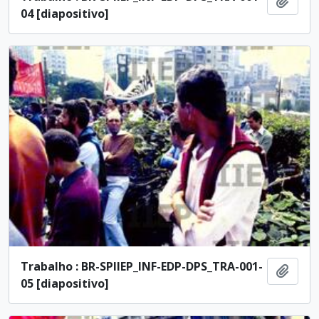
Ajout
04 [diapositivo]
Trabalho : BR-SPIIEP_INF-EDP-DPS_TRA-001-
Ajout
05 [diapositivo]