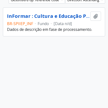
InFormar : Cultura e Educação Popular (entidade)
Add t
BR-SPIIEP_INF
·
Fundo
·
[Data n/d]
Dados de descrição em fase de processamento.