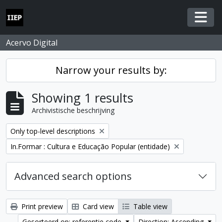
Skip to main content
Togg
Acervo Digital
Narrow your results by:
Showing 1 results
Archivistische beschrijving
Remove filter:
Only top-level descriptions
Remove filter:
In.Formar : Cultura e Educação Popular (entidade)
Advanced search options
Print preview
Card view
Table view
Gesorteerd op: referentie code
Direction: Ascending