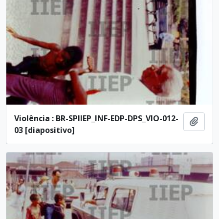
Violência : BR-SPIIEP_INF-EDP-DPS_VIO-012-
Add t
03 [diapositivo]