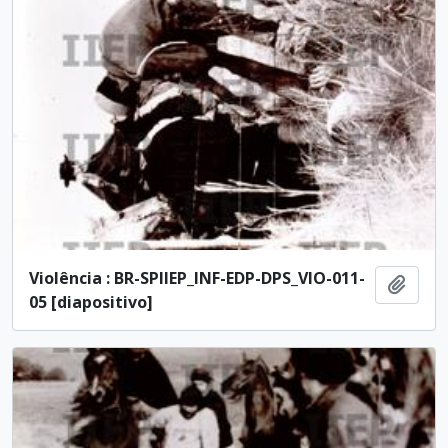
Violência : BR-SPIIEP_INF-EDP-DPS_VIO-011-
Add t
05 [diapositivo]