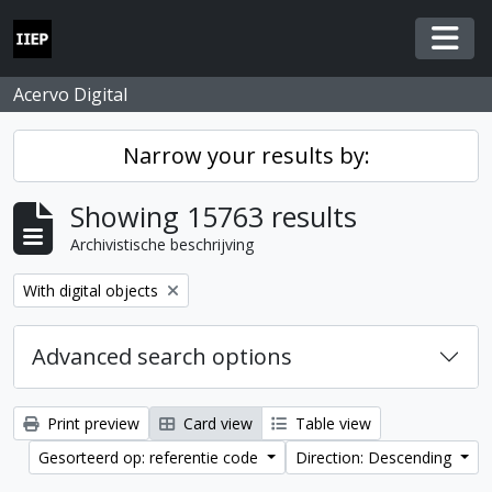
Skip to main content
Togg
Acervo Digital
Narrow your results by:
Showing 15763 results
Archivistische beschrijving
Remove filter:
With digital objects
Advanced search options
Print preview
Card view
Table view
Gesorteerd op: referentie code
Direction: Descending