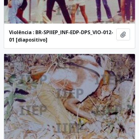
Violência : BR-SPIIEP_INF-EDP-DPS_VIO-012-
Add t
01 [diapositivo]