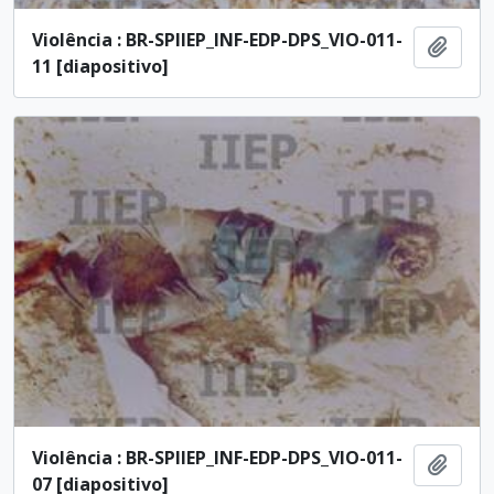
Violência : BR-SPIIEP_INF-EDP-DPS_VIO-011-
Add t
11 [diapositivo]
Violência : BR-SPIIEP_INF-EDP-DPS_VIO-011-
Add t
07 [diapositivo]