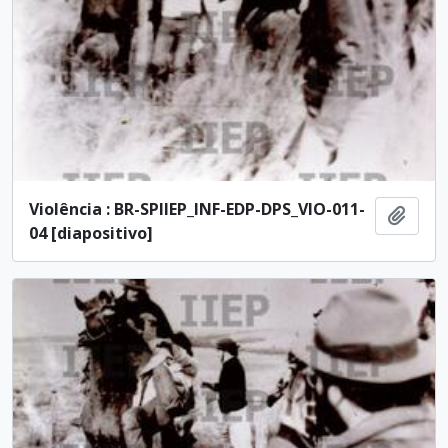
Violência : BR-SPIIEP_INF-EDP-DPS_VIO-011-
Add t
04 [diapositivo]