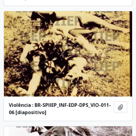
Violência : BR-SPIIEP_INF-EDP-DPS_VIO-011-
Add t
06 [diapositivo]