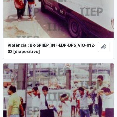
Violência : BR-SPIIEP_INF-EDP-DPS_VIO-012-
Add t
02 [diapositivo]