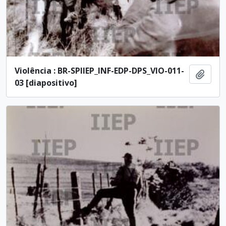
Violência : BR-SPIIEP_INF-EDP-DPS_VIO-011-
Add t
03 [diapositivo]