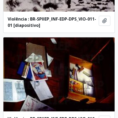
Violência : BR-SPIIEP_INF-EDP-DPS_VIO-011-
Add t
01 [diapositivo]