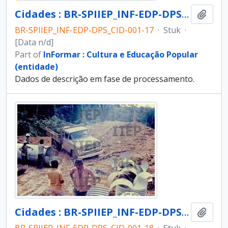
Cidades : BR-SPIIEP_INF-EDP-DPS_CID-001-17 [diapositivo]
Add t
BR-SPIIEP_INF-EDP-DPS_CID-001-17
·
Stuk
·
[Data n/d]
Part of
InFormar : Cultura e Educação Popular
(entidade)
Dados de descrição em fase de processamento.
Cidades : BR-SPIIEP_INF-EDP-DPS_CID-001-18 [diapositivo]
Add t