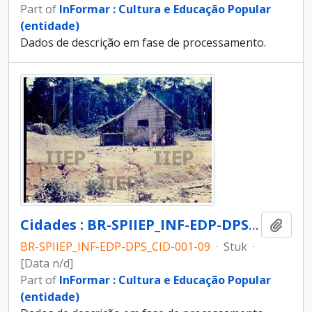
Part of
InFormar : Cultura e Educação Popular
(entidade)
Dados de descrição em fase de processamento.
Cidades : BR-SPIIEP_INF-EDP-DPS_CID-001-09 [diapositivo]
Add t
BR-SPIIEP_INF-EDP-DPS_CID-001-09
·
Stuk
·
[Data n/d]
Part of
InFormar : Cultura e Educação Popular
(entidade)