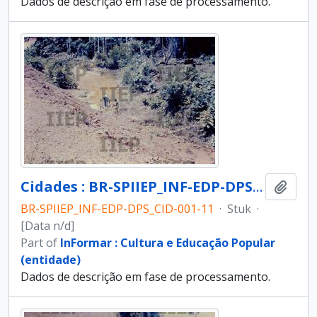
Dados de descrição em fase de processamento.
Cidades : BR-SPIIEP_INF-EDP-DPS_CID-001-11 [diapositivo]
Add t
BR-SPIIEP_INF-EDP-DPS_CID-001-11
·
Stuk
·
[Data n/d]
Part of
InFormar : Cultura e Educação Popular
(entidade)
Dados de descrição em fase de processamento.