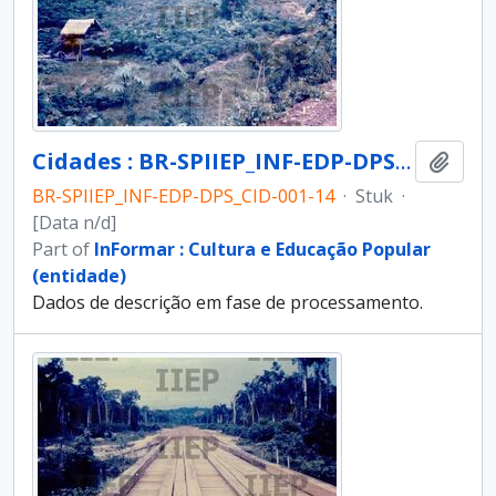
Cidades : BR-SPIIEP_INF-EDP-DPS_CID-001-14 [diapositivo]
Add t
BR-SPIIEP_INF-EDP-DPS_CID-001-14
·
Stuk
·
[Data n/d]
Part of
InFormar : Cultura e Educação Popular
(entidade)
Dados de descrição em fase de processamento.