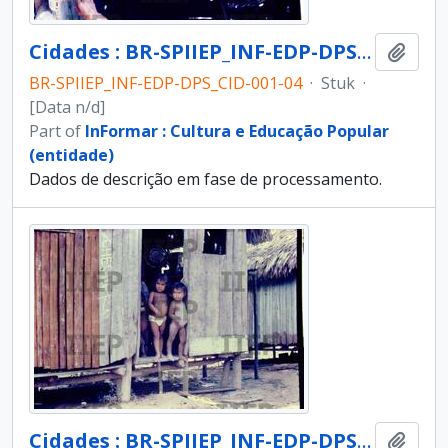
Cidades : BR-SPIIEP_INF-EDP-DPS_CID-001-04 [diapositivo]
Add t
BR-SPIIEP_INF-EDP-DPS_CID-001-04
·
Stuk
·
[Data n/d]
Part of
InFormar : Cultura e Educação Popular
(entidade)
Dados de descrição em fase de processamento.
Cidades : BR-SPIIEP_INF-EDP-DPS_CID-001-05 [diapositivo]
Add t