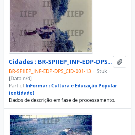
Cidades : BR-SPIIEP_INF-EDP-DPS_CID-001-13 [diapositivo]
Add t
BR-SPIIEP_INF-EDP-DPS_CID-001-13
·
Stuk
·
[Data n/d]
Part of
InFormar : Cultura e Educação Popular
(entidade)
Dados de descrição em fase de processamento.