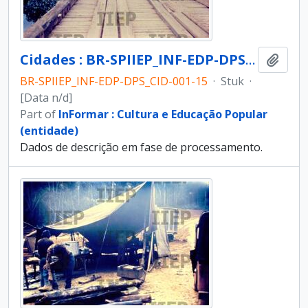
Cidades : BR-SPIIEP_INF-EDP-DPS_CID-001-15 [diapositivo]
Add t
BR-SPIIEP_INF-EDP-DPS_CID-001-15
·
Stuk
·
[Data n/d]
Part of
InFormar : Cultura e Educação Popular
(entidade)
Dados de descrição em fase de processamento.