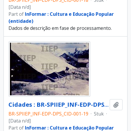
BR-SPIIEP_INF-EDP-DPS_CID-001-18
·
Stuk
·
[Data n/d]
Part of
InFormar : Cultura e Educação Popular
(entidade)
Dados de descrição em fase de processamento.
Cidades : BR-SPIIEP_INF-EDP-DPS_CID-001-19 [diapositivo]
Add t
BR-SPIIEP_INF-EDP-DPS_CID-001-19
·
Stuk
·
[Data n/d]
Part of
InFormar : Cultura e Educação Popular