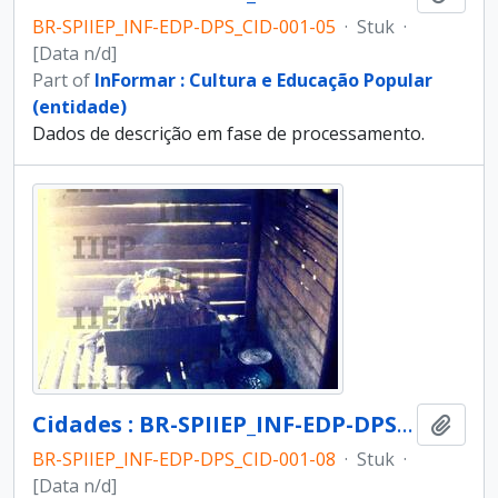
BR-SPIIEP_INF-EDP-DPS_CID-001-05
·
Stuk
·
[Data n/d]
Part of
InFormar : Cultura e Educação Popular
(entidade)
Dados de descrição em fase de processamento.
Cidades : BR-SPIIEP_INF-EDP-DPS_CID-001-08 [diapositivo]
Add t
BR-SPIIEP_INF-EDP-DPS_CID-001-08
·
Stuk
·
[Data n/d]