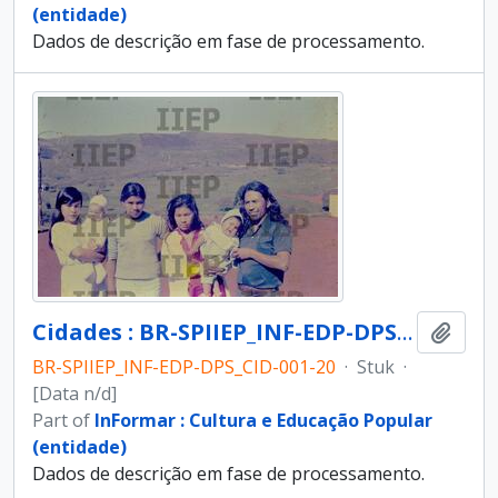
(entidade)
Dados de descrição em fase de processamento.
Cidades : BR-SPIIEP_INF-EDP-DPS_CID-001-20 [diapositivo]
Add t
BR-SPIIEP_INF-EDP-DPS_CID-001-20
·
Stuk
·
[Data n/d]
Part of
InFormar : Cultura e Educação Popular
(entidade)
Dados de descrição em fase de processamento.