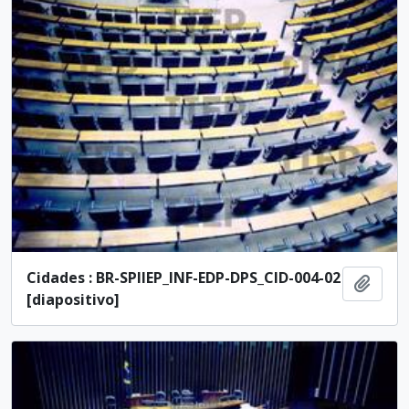
Cidades : BR-SPIIEP_INF-EDP-DPS_CID-004-02
Adici
[diapositivo]