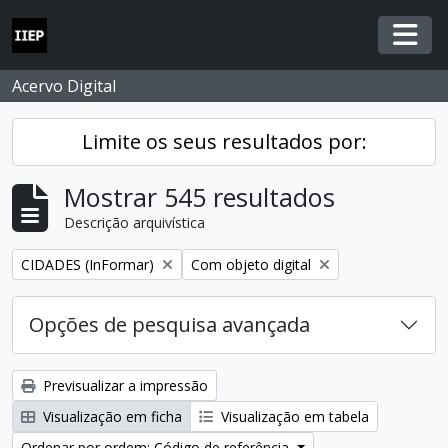
Skip to main content
Togg
Acervo Digital
Limite os seus resultados por:
Mostrar 545 resultados
Descrição arquivística
Remover filtro:
Remover filtro:
CIDADES (InFormar)
Com objeto digital
Opções de pesquisa avançada
Previsualizar a impressão
Visualização em ficha
Visualização em tabela
Ordenar por ordem: Código de referência