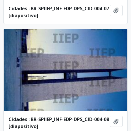
Cidades : BR-SPIIEP_INF-EDP-DPS_CID-004-07
Adici
[diapositivo]
Cidades : BR-SPIIEP_INF-EDP-DPS_CID-004-08
Adici
[diapositivo]