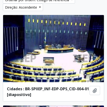
Direção: Ascendente
Cidades : BR-SPIIEP_INF-EDP-DPS_CID-004-01
Adici
[diapositivo]