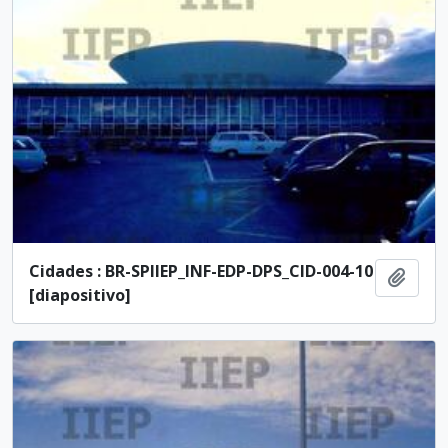
Cidades : BR-SPIIEP_INF-EDP-DPS_CID-004-10
Adici
[diapositivo]