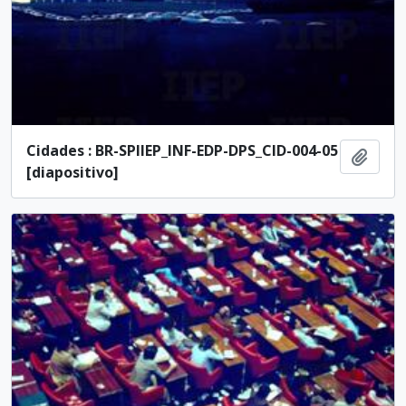
Cidades : BR-SPIIEP_INF-EDP-DPS_CID-004-05
Adici
[diapositivo]