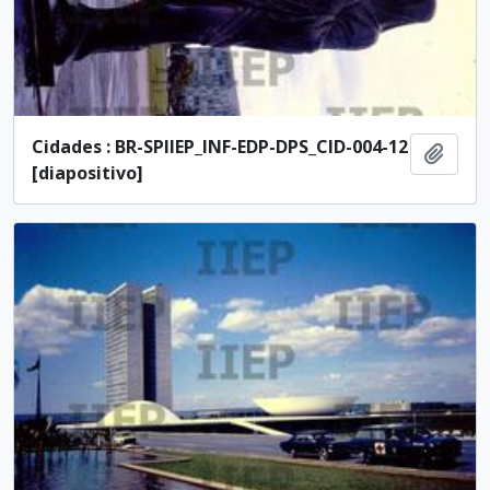
Cidades : BR-SPIIEP_INF-EDP-DPS_CID-004-12
Adici
[diapositivo]