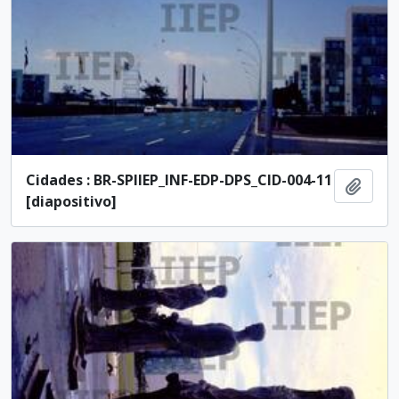
Cidades : BR-SPIIEP_INF-EDP-DPS_CID-004-11
Adici
[diapositivo]