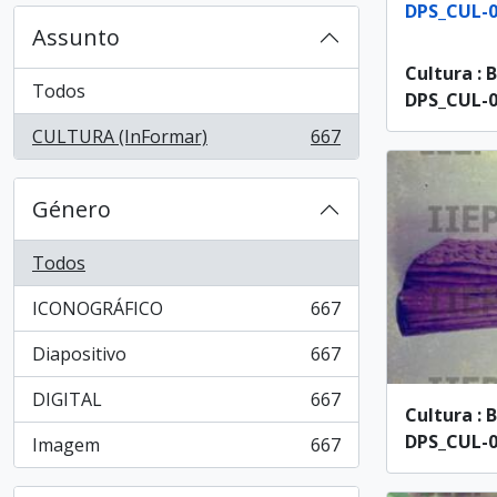
DPS_CUL-0
Assunto
Cultura : 
Todos
DPS_CUL-0
CULTURA (InFormar)
667
, 667 resultados
Género
Todos
ICONOGRÁFICO
667
, 667 resultados
Diapositivo
667
, 667 resultados
DIGITAL
667
, 667 resultados
Cultura : 
DPS_CUL-00
Imagem
667
, 667 resultados