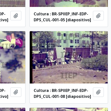
DP-
Cultura : BR-SPIIEP_INF-EDP-
Adicionar à área de transferência
Adici
tivo]
DPS_CUL-001-05 [diapositivo]
DP-
Cultura : BR-SPIIEP_INF-EDP-
Adicionar à área de transferência
Adici
tivo]
DPS_CUL-001-08 [diapositivo]