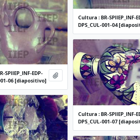
Cultura : BR-SPIIEP_INF-E
DPS_CUL-001-04 [diaposi
BR-SPIIEP_INF-EDP-
Adicionar à área de transferência
1-06 [diapositivo]
Cultura : BR-SPIIEP_INF-E
DPS_CUL-001-07 [diaposi