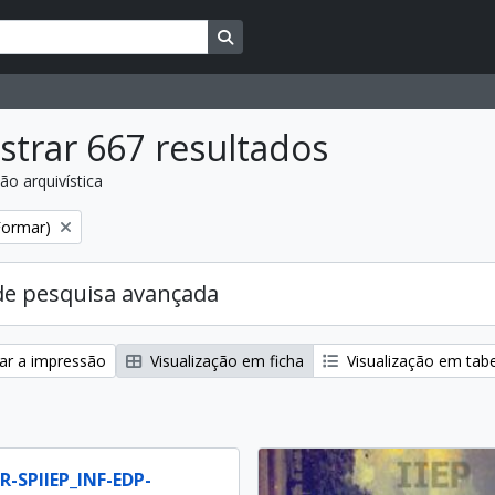
Busque na página de navegação
trar 667 resultados
ão arquivística
:
Formar)
de pesquisa avançada
zar a impressão
Visualização em ficha
Visualização em tab
BR-SPIIEP_INF-EDP-