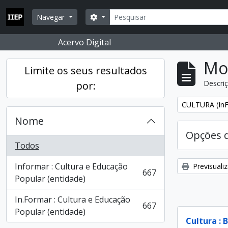
Skip to main content
Pesquisar
Opções de busca
Navegar
Acervo Digital
Mos
Limite os seus resultados
Descriç
por:
Remover filtro
CULTURA (In
Nome
Opções 
Todos
Informar : Cultura e Educação
Previsuali
667
, 667 resultados
Popular (entidade)
In.Formar : Cultura e Educação
667
, 667 resultados
Popular (entidade)
Cultura : 