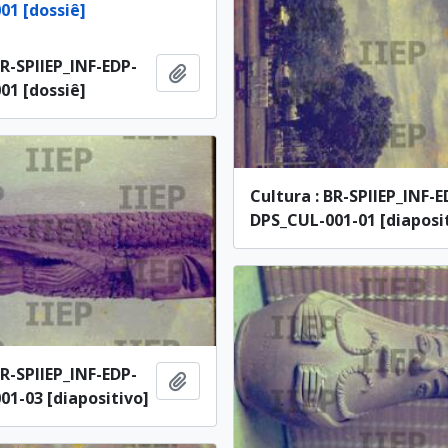
01 [dossiê]
BR-SPIIEP_INF-EDP-
Adicionar à área de transferência
01 [dossiê]
Cultura : BR-SPIIEP_INF-E
DPS_CUL-001-01 [diaposi
BR-SPIIEP_INF-EDP-
Adicionar à área de transferência
1-03 [diapositivo]