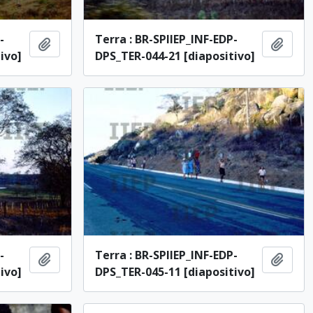
-
Terra : BR-SPIIEP_INF-EDP-
Adicionar à área de transferência
Adici
ivo]
DPS_TER-044-21 [diapositivo]
-
Terra : BR-SPIIEP_INF-EDP-
Adicionar à área de transferência
Adici
ivo]
DPS_TER-045-11 [diapositivo]