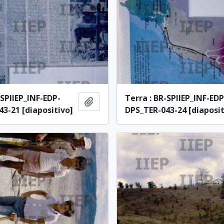
-SPIIEP_INF-EDP-
Terra : BR-SPIIEP_INF-EDP
Adicionar à área de transferência
3-21 [diapositivo]
DPS_TER-043-24 [diaposit