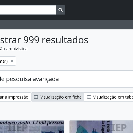
Busque na página de navegação
trar 999 resultados
ão arquivística
:
mar)
de pesquisa avançada
zar a impressão
Visualização em ficha
Visualização em tab