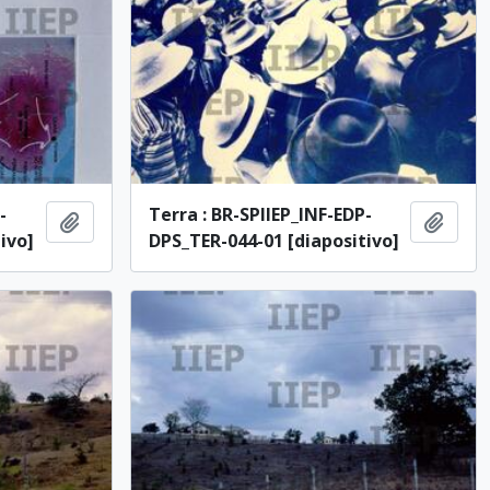
-
Terra : BR-SPIIEP_INF-EDP-
Adicionar à área de transferência
Adici
ivo]
DPS_TER-044-01 [diapositivo]