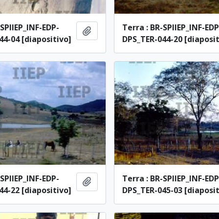
-SPIIEP_INF-EDP-
Terra : BR-SPIIEP_INF-EDP
Adicionar à área de transferência
4-04 [diapositivo]
DPS_TER-044-20 [diaposit
-SPIIEP_INF-EDP-
Terra : BR-SPIIEP_INF-EDP
Adicionar à área de transferência
4-22 [diapositivo]
DPS_TER-045-03 [diaposit