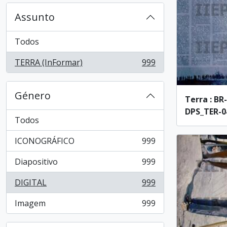
Assunto
Todos
TERRA (InFormar)
999
, 999 resultados
Género
Terra : BR
DPS_TER-04
Todos
ICONOGRÁFICO
999
, 999 resultados
Diapositivo
999
, 999 resultados
DIGITAL
999
, 999 resultados
Imagem
999
, 999 resultados