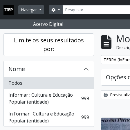
Skip to main content
Pesquisar
Opções de busca
Navegar
Acervo Digital
Mos
Limite os seus resultados
Descriç
por:
Remover filtro
TERRA (InFor
Nome
Opções 
Todos
Informar : Cultura e Educação
Previsuali
999
, 999 resultados
Popular (entidade)
In.Formar : Cultura e Educação
999
, 999 resultados
Popular (entidade)