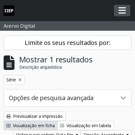
Skip to main content
Togg
Acervo Digital
Limite os seus resultados por:
Mostrar 1 resultados
Descrição arquivística
Remover filtro:
Série
Opções de pesquisa avançada
Previsualizar a impressão
Visualização em ficha
Visualização em tabela
Ordenar por ordem: Data fim
Direção: Ascendente