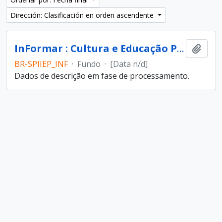
Dirección: Clasificación en orden ascendente
InFormar : Cultura e Educação Popular (entidade)
Añadi
BR-SPIIEP_INF
·
Fundo
·
[Data n/d]
Dados de descrição em fase de processamento.