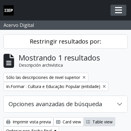
Skip to main content
Togg
Acervo Digital
Restringir resultados por:
Mostrando 1 resultados
Descripción archivística
Remove filter:
Sólo las descripciones de nivel superior
Remove filter:
In.Formar : Cultura e Educação Popular (entidade)
Opciones avanzadas de búsqueda
Imprimir vista previa
Card view
Table view
Ordenar por: Fecha final