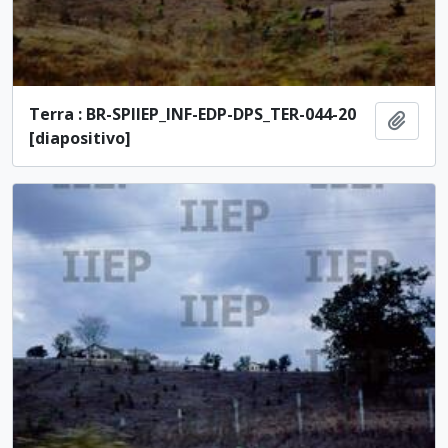
Terra : BR-SPIIEP_INF-EDP-DPS_TER-044-20
Adici
[diapositivo]