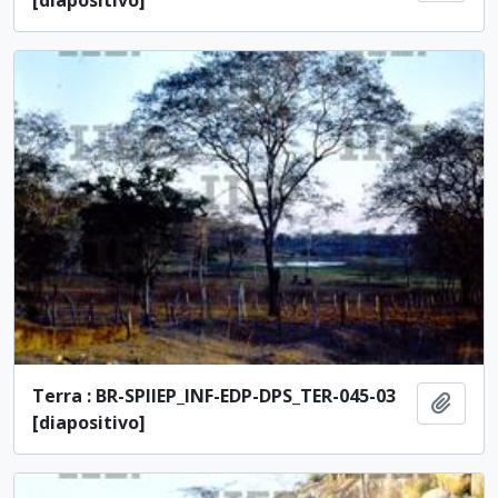
[diapositivo]
Terra : BR-SPIIEP_INF-EDP-DPS_TER-045-03
Adici
[diapositivo]