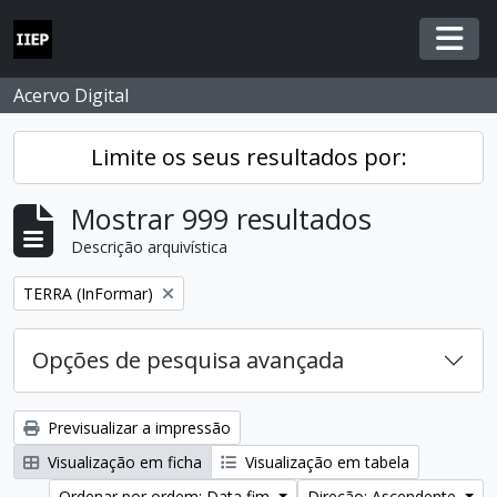
Skip to main content
Togg
Acervo Digital
Limite os seus resultados por:
Mostrar 999 resultados
Descrição arquivística
Remover filtro:
TERRA (InFormar)
Opções de pesquisa avançada
Previsualizar a impressão
Visualização em ficha
Visualização em tabela
Ordenar por ordem: Data fim
Direção: Ascendente