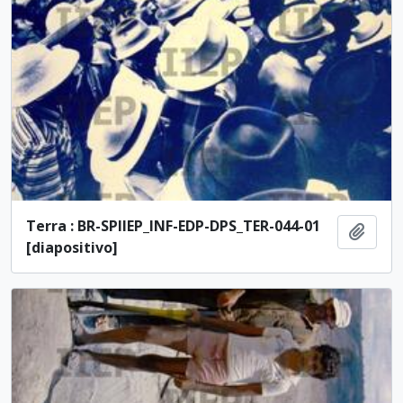
Terra : BR-SPIIEP_INF-EDP-DPS_TER-044-01
Adici
[diapositivo]