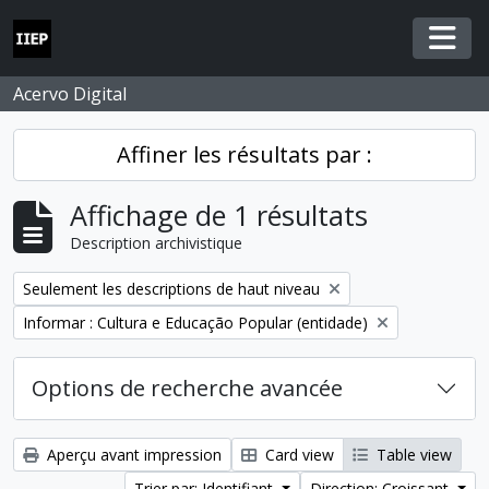
Skip to main content
Togg
Acervo Digital
Affiner les résultats par :
Affichage de 1 résultats
Description archivistique
Remove filter:
Seulement les descriptions de haut niveau
Remove filter:
Informar : Cultura e Educação Popular (entidade)
Options de recherche avancée
Aperçu avant impression
Card view
Table view
Trier par: Identifiant
Direction: Croissant