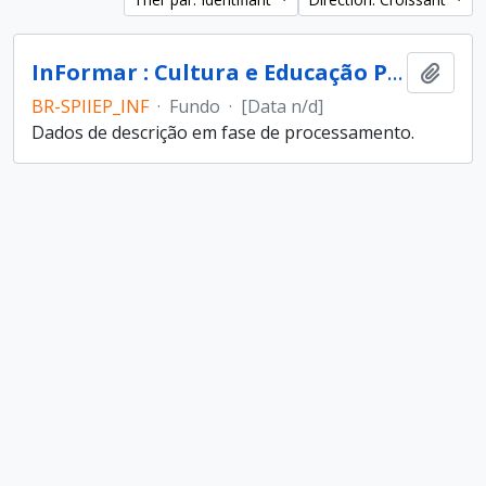
InFormar : Cultura e Educação Popular (entidade)
Ajout
BR-SPIIEP_INF
·
Fundo
·
[Data n/d]
Dados de descrição em fase de processamento.