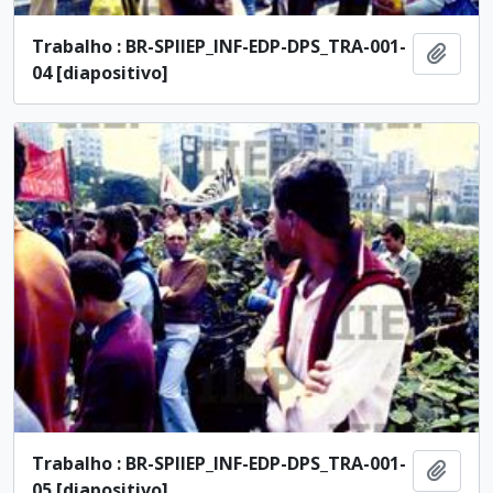
Trabalho : BR-SPIIEP_INF-EDP-DPS_TRA-001-
Añadi
04 [diapositivo]
Trabalho : BR-SPIIEP_INF-EDP-DPS_TRA-001-
Añadi
05 [diapositivo]