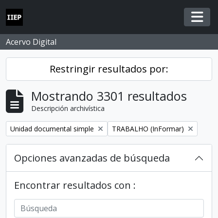
Skip to main content
Togg
Acervo Digital
Restringir resultados por:
Mostrando 3301 resultados
Descripción archivística
Remove filter:
Remove filter:
Unidad documental simple
TRABALHO (InFormar)
Opciones avanzadas de búsqueda
Encontrar resultados con :