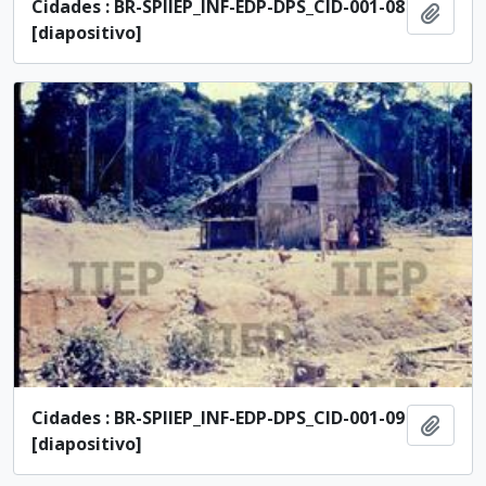
Cidades : BR-SPIIEP_INF-EDP-DPS_CID-001-08
Adici
[diapositivo]
Cidades : BR-SPIIEP_INF-EDP-DPS_CID-001-09
Adici
[diapositivo]