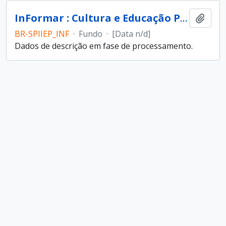
InFormar : Cultura e Educação Popular (entidade)
Ajout
BR-SPIIEP_INF
·
Fundo
·
[Data n/d]
Dados de descrição em fase de processamento.