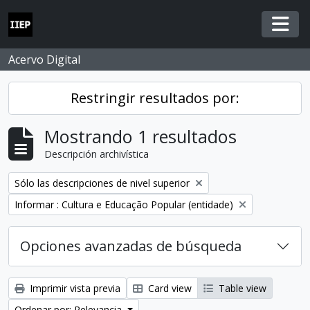
Skip to main content
Togg
Acervo Digital
Restringir resultados por:
Mostrando 1 resultados
Descripción archivística
Remove filter:
Sólo las descripciones de nivel superior
Remove filter:
Informar : Cultura e Educação Popular (entidade)
Opciones avanzadas de búsqueda
Imprimir vista previa
Card view
Table view
Ordenar por: Relevancia