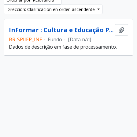
Dirección: Clasificación en orden ascendente
InFormar : Cultura e Educação Popular (entidade)
Añadi
BR-SPIIEP_INF
·
Fundo
·
[Data n/d]
Dados de descrição em fase de processamento.