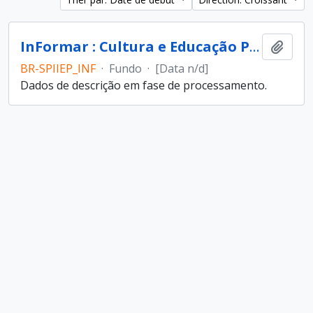
InFormar : Cultura e Educação Popular (entidade)
Ajout
BR-SPIIEP_INF
·
Fundo
·
[Data n/d]
Dados de descrição em fase de processamento.