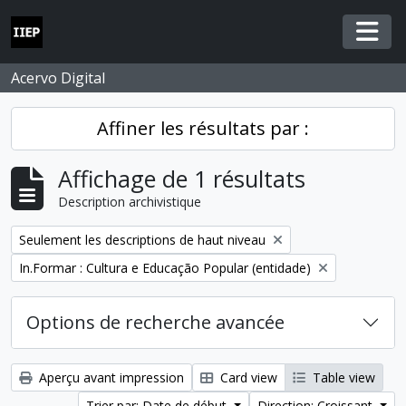
Skip to main content
Togg
Acervo Digital
Affiner les résultats par :
Affichage de 1 résultats
Description archivistique
Remove filter:
Seulement les descriptions de haut niveau
Remove filter:
In.Formar : Cultura e Educação Popular (entidade)
Options de recherche avancée
Aperçu avant impression
Card view
Table view
Trier par: Date de début
Direction: Croissant