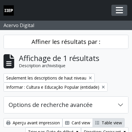
Skip to main content
Togg
Acervo Digital
Affiner les résultats par :
Affichage de 1 résultats
Description archivistique
Remove filter:
Seulement les descriptions de haut niveau
Remove filter:
Informar : Cultura e Educação Popular (entidade)
Options de recherche avancée
Aperçu avant impression
Card view
Table view
Trier par: Date de début
Direction: Croissant