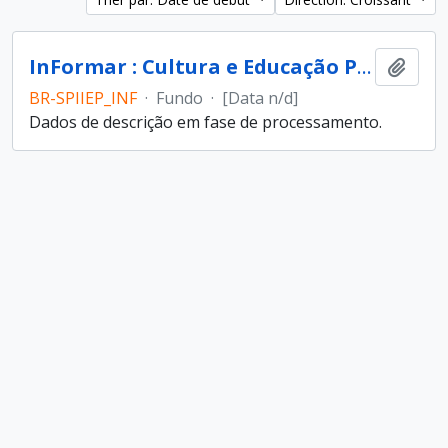
InFormar : Cultura e Educação Popular (entidade)
Ajout
BR-SPIIEP_INF
·
Fundo
·
[Data n/d]
Dados de descrição em fase de processamento.