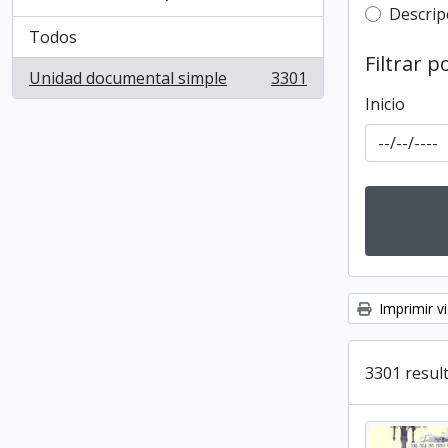
Top-leve
Descrip
Todos
Filtrar p
Unidad documental simple
3301
, 3301 resultados
Inicio
Imprimir vi
3301 result