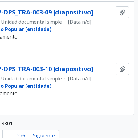
-DPS_TRA-003-09 [diapositivo]
Añadi
Unidad documental simple
·
[Data n/d]
ão Popular (entidade)
samento.
-DPS_TRA-003-10 [diapositivo]
Añadi
Unidad documental simple
·
[Data n/d]
ão Popular (entidade)
samento.
e 3301
...
276
Siguiente