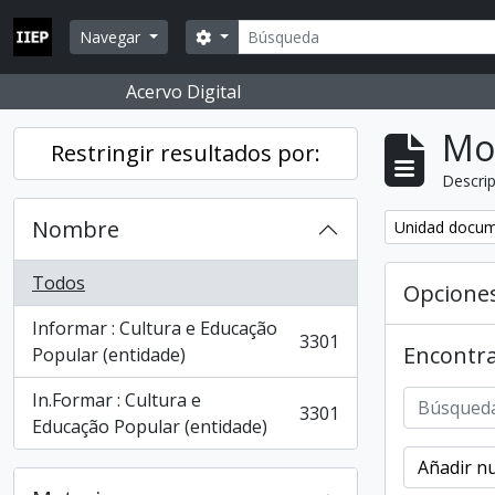
Skip to main content
Búsqueda
Search options
Navegar
Acervo Digital
Mo
Restringir resultados por:
Descrip
Nombre
Remove filter:
Unidad docum
Todos
Opcione
Informar : Cultura e Educação
3301
Encontra
, 3301 resultados
Popular (entidade)
In.Formar : Cultura e
3301
, 3301 resultados
Educação Popular (entidade)
Añadir nu