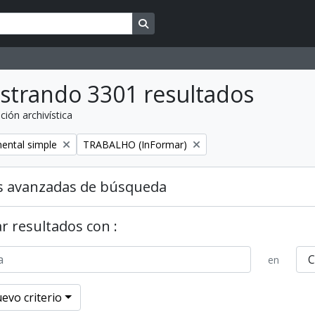
Search in browse page
strando 3301 resultados
ción archivística
Remove filter:
ental simple
TRABALHO (InFormar)
s avanzadas de búsqueda
r resultados con :
en
evo criterio