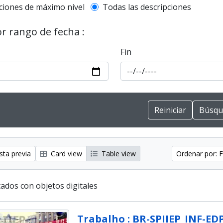
l description filter
ciones de máximo nivel
Todas las descripciones
or rango de fecha :
Fin
sta previa
Card view
Table view
Ordenar por: F
ados con objetos digitales
Trabalho : BR-SPIIEP_INF-EDP