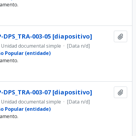
samento.
-DPS_TRA-003-05 [diapositivo]
Añadi
Unidad documental simple
·
[Data n/d]
ão Popular (entidade)
samento.
-DPS_TRA-003-07 [diapositivo]
Añadi
Unidad documental simple
·
[Data n/d]
ão Popular (entidade)
samento.