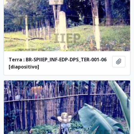
Terra : BR-SPIIEP_INF-EDP-DPS_TER-001-06
Adici
[diapositivo]