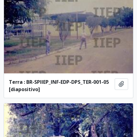
Terra : BR-SPIIEP_INF-EDP-DPS_TER-001-05
Adici
[diapositivo]