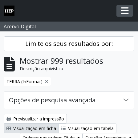
Skip to main content
Togg
Acervo Digital
Limite os seus resultados por:
Mostrar 999 resultados
Descrição arquivística
Remover filtro:
TERRA (InFormar)
Opções de pesquisa avançada
Previsualizar a impressão
Visualização em ficha
Visualização em tabela
Ordenar por ordem: Título
Direção: Ascendente