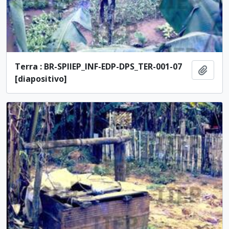
Terra : BR-SPIIEP_INF-EDP-DPS_TER-001-07
Adici
[diapositivo]