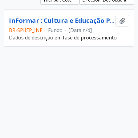
InFormar : Cultura e Educação Popular (entidade)
Ajout
BR-SPIIEP_INF
·
Fundo
·
[Data n/d]
Dados de descrição em fase de processamento.