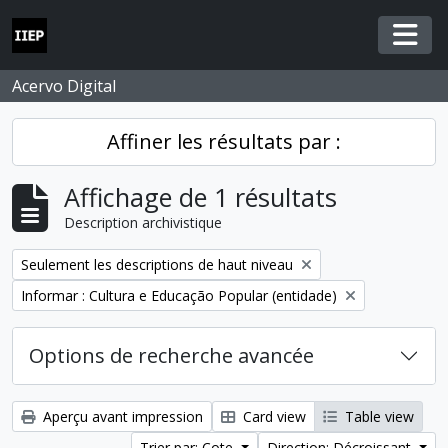
Skip to main content
Togg
Acervo Digital
Affiner les résultats par :
Affichage de 1 résultats
Description archivistique
Remove filter:
Seulement les descriptions de haut niveau
Remove filter:
Informar : Cultura e Educação Popular (entidade)
Options de recherche avancée
Aperçu avant impression
Card view
Table view
Trier par: Cote
Direction: Décroissant