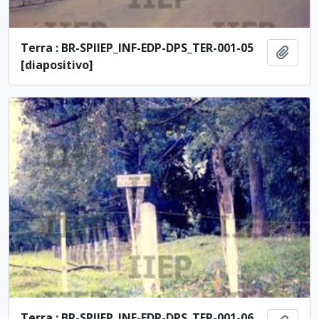
Terra : BR-SPIIEP_INF-EDP-DPS_TER-001-05
Adici
[diapositivo]
Terra : BR-SPIIEP_INF-EDP-DPS_TER-001-06