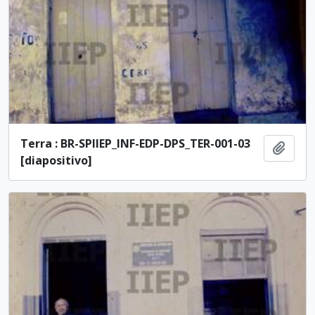
Terra : BR-SPIIEP_INF-EDP-DPS_TER-001-03
Adici
[diapositivo]