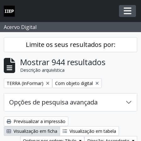
Skip to main content
Togg
Acervo Digital
Limite os seus resultados por:
Mostrar 944 resultados
Descrição arquivística
Remover filtro:
Remover filtro:
TERRA (InFormar)
Com objeto digital
Opções de pesquisa avançada
Previsualizar a impressão
Visualização em ficha
Visualização em tabela
Ordenar por ordem: Título
Direção: Ascendente