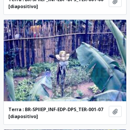
Adici
[diapositivo]
Terra : BR-SPIIEP_INF-EDP-DPS_TER-001-07
Adici
[diapositivo]