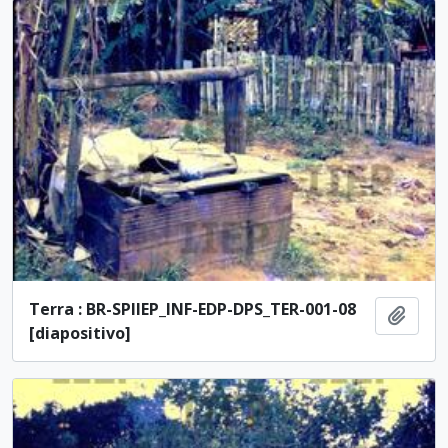
Terra : BR-SPIIEP_INF-EDP-DPS_TER-001-08
Adici
[diapositivo]