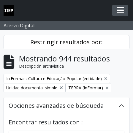
Skip to main content
Togg
Acervo Digital
Restringir resultados por:
Mostrando 944 resultados
Descripción archivística
Remove filter:
In.Formar : Cultura e Educação Popular (entidade)
Remove filter:
Remove filter:
Unidad documental simple
TERRA (InFormar)
Opciones avanzadas de búsqueda
Encontrar resultados con :