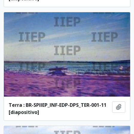
Terra : BR-SPIIEP_INF-EDP-DPS_TER-001-11
Añadi
[diapositivo]