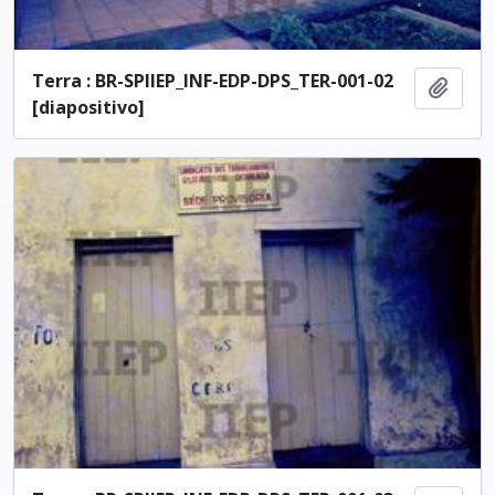
Terra : BR-SPIIEP_INF-EDP-DPS_TER-001-02
Añadi
[diapositivo]