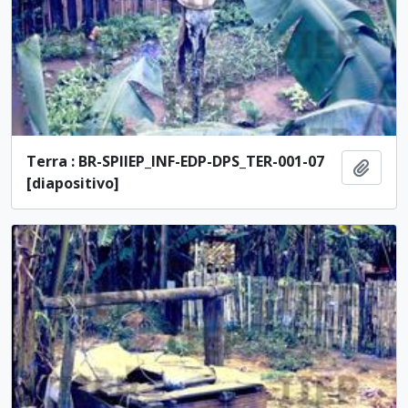
Terra : BR-SPIIEP_INF-EDP-DPS_TER-001-07
Añadi
[diapositivo]