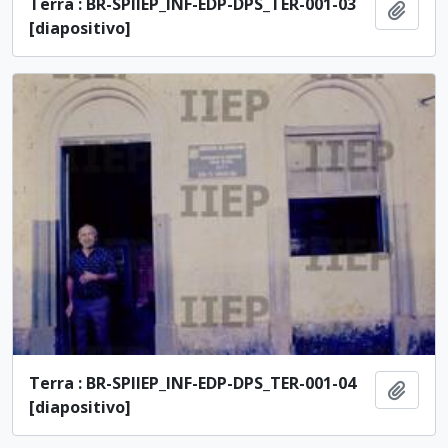
Terra : BR-SPIIEP_INF-EDP-DPS_TER-001-03
Añadi
[diapositivo]
Terra : BR-SPIIEP_INF-EDP-DPS_TER-001-04
Añadi
[diapositivo]