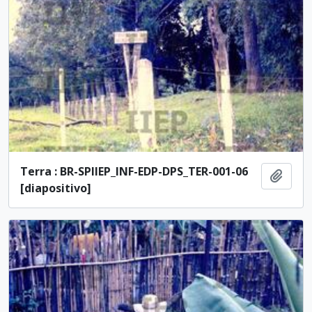
Terra : BR-SPIIEP_INF-EDP-DPS_TER-001-06
Añadi
[diapositivo]