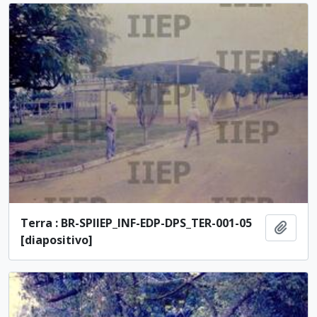
Terra : BR-SPIIEP_INF-EDP-DPS_TER-001-05
Añadi
[diapositivo]