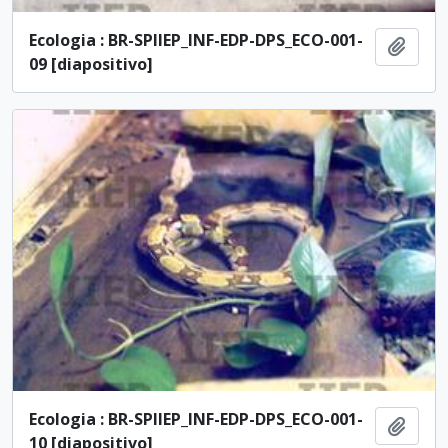
Ecologia : BR-SPIIEP_INF-EDP-DPS_ECO-001-
Añadi
09 [diapositivo]
Ecologia : BR-SPIIEP_INF-EDP-DPS_ECO-001-
Añadi
10 [diapositivo]