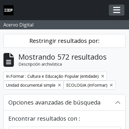
Skip to main content
Togg
Acervo Digital
Restringir resultados por:
Mostrando 572 resultados
Descripción archivística
Remove filter:
In.Formar : Cultura e Educação Popular (entidade)
Remove filter:
Remove filter:
Unidad documental simple
ECOLOGIA (InFormar)
Opciones avanzadas de búsqueda
Encontrar resultados con :