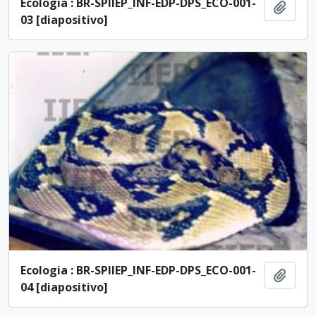
Ecologia : BR-SPIIEP_INF-EDP-DPS_ECO-001-
Añadi
03 [diapositivo]
Ecologia : BR-SPIIEP_INF-EDP-DPS_ECO-001-
Añadi
04 [diapositivo]