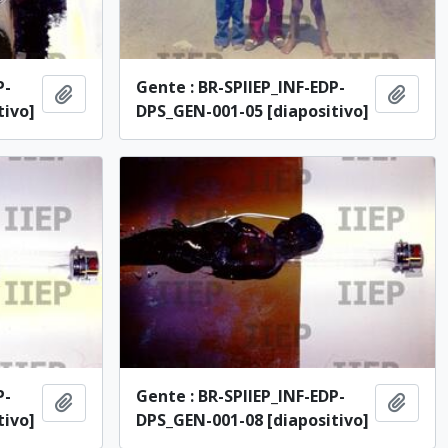
P-
Gente : BR-SPIIEP_INF-EDP-
Adicionar à área de transferência
Adici
tivo]
DPS_GEN-001-05 [diapositivo]
P-
Gente : BR-SPIIEP_INF-EDP-
Adicionar à área de transferência
Adici
tivo]
DPS_GEN-001-08 [diapositivo]