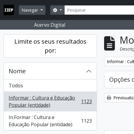
Skip to main content
Pesquisar
Opções de busca
Navegar
Acervo Digital
Mos
Limite os seus resultados
Descriç
por:
Remover filtro
Informar : Cu
Nome
Opções 
Todos
Informar : Cultura e Educação
Previsuali
1123
, 1123 resultados
Popular (entidade)
In.Formar : Cultura e
1123
, 1123 resultados
Educação Popular (entidade)