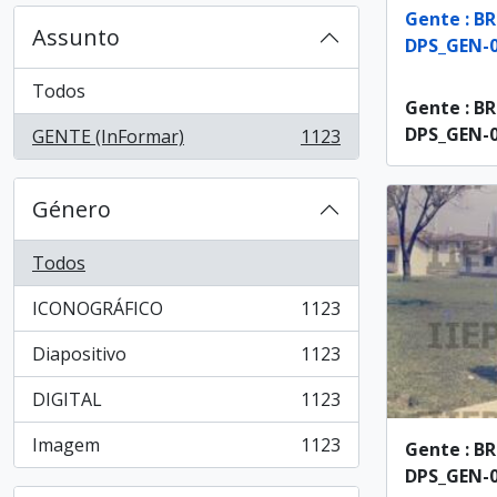
Gente : BR
Assunto
DPS_GEN-0
Todos
Gente : BR
DPS_GEN-0
GENTE (InFormar)
1123
, 1123 resultados
Género
Todos
ICONOGRÁFICO
1123
, 1123 resultados
Diapositivo
1123
, 1123 resultados
DIGITAL
1123
, 1123 resultados
Imagem
1123
Gente : BR
, 1123 resultados
DPS_GEN-0