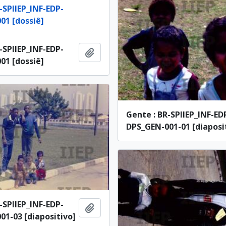
-SPIIEP_INF-EDP-
01 [dossiê]
-SPIIEP_INF-EDP-
Adicionar à área de transferência
01 [dossiê]
Gente : BR-SPIIEP_INF-ED
DPS_GEN-001-01 [diaposi
-SPIIEP_INF-EDP-
Adicionar à área de transferência
01-03 [diapositivo]