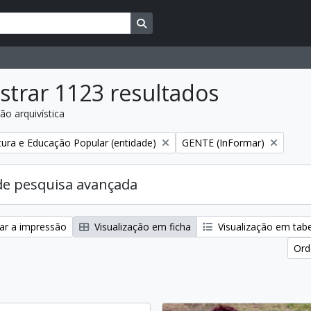
Busque na página de navegação
trar 1123 resultados
ão arquivística
:
Remover filtro:
ltura e Educação Popular (entidade)
GENTE (InFormar)
de pesquisa avançada
zar a impressão
Visualização em ficha
Visualização em tab
Ord