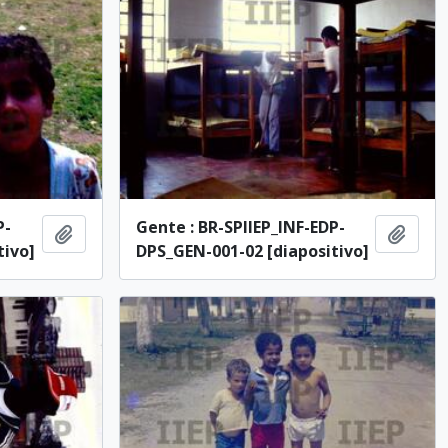
P-
Gente : BR-SPIIEP_INF-EDP-
Adicionar à área de transferência
Adici
tivo]
DPS_GEN-001-02 [diapositivo]