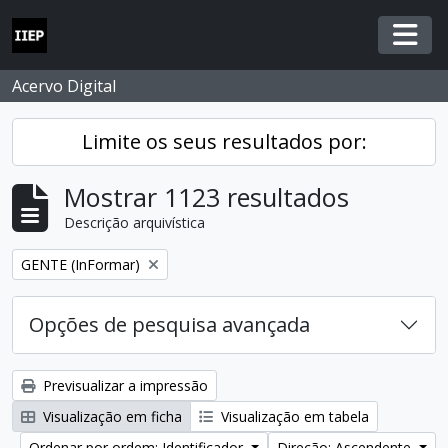
Skip to main content
Togg
Acervo Digital
Limite os seus resultados por:
Mostrar 1123 resultados
Descrição arquivística
Remover filtro:
GENTE (InFormar)
Opções de pesquisa avançada
Previsualizar a impressão
Visualização em ficha
Visualização em tabela
Ordenar por ordem: Identificador
Direção: Ascendente