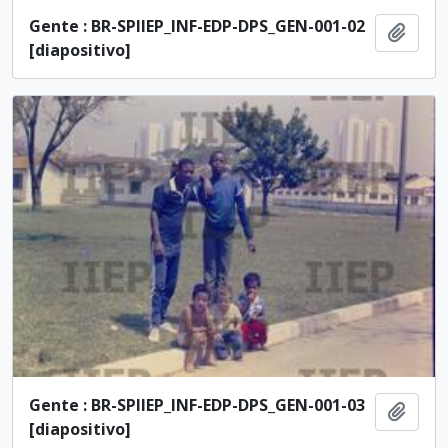
Gente : BR-SPIIEP_INF-EDP-DPS_GEN-001-02
Adici
[diapositivo]
Gente : BR-SPIIEP_INF-EDP-DPS_GEN-001-03
Adici
[diapositivo]