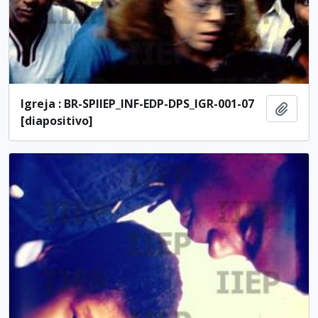
Igreja : BR-SPIIEP_INF-EDP-DPS_IGR-001-07
Añadi
[diapositivo]