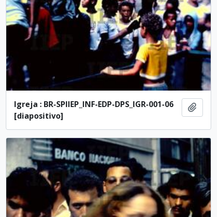
Igreja : BR-SPIIEP_INF-EDP-DPS_IGR-001-06
Añadi
[diapositivo]