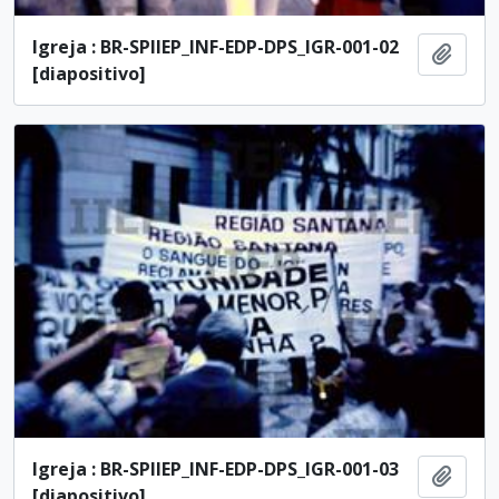
Igreja : BR-SPIIEP_INF-EDP-DPS_IGR-001-02
Añadi
[diapositivo]
Igreja : BR-SPIIEP_INF-EDP-DPS_IGR-001-03
Añadi
[diapositivo]